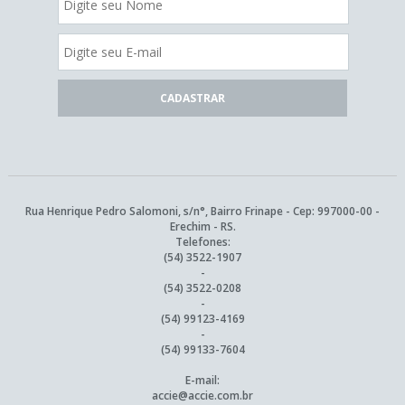
Rua Henrique Pedro Salomoni, s/n°, Bairro Frinape - Cep: 997000-00 -
Erechim - RS.
Telefones:
(54) 3522-1907
-
(54) 3522-0208
-
(54) 99123-4169
-
(54) 99133-7604
E-mail:
accie@accie.com.br