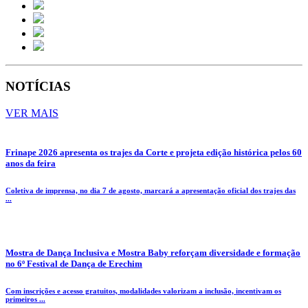
NOTÍCIAS
VER MAIS
Frinape 2026 apresenta os trajes da Corte e projeta edição histórica pelos 60
anos da feira
Coletiva de imprensa, no dia 7 de agosto, marcará a apresentação oficial dos trajes das
...
Mostra de Dança Inclusiva e Mostra Baby reforçam diversidade e formação
no 6º Festival de Dança de Erechim
Com inscrições e acesso gratuitos, modalidades valorizam a inclusão, incentivam os
primeiros ...