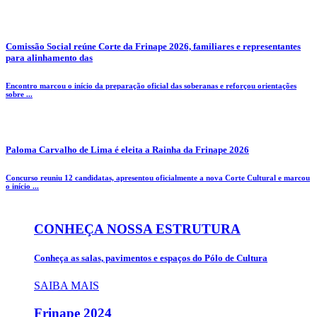
Comissão Social reúne Corte da Frinape 2026, familiares e representantes
para alinhamento das
Encontro marcou o início da preparação oficial das soberanas e reforçou orientações
sobre ...
Paloma Carvalho de Lima é eleita a Rainha da Frinape 2026
Concurso reuniu 12 candidatas, apresentou oficialmente a nova Corte Cultural e marcou
o início ...
CONHEÇA NOSSA ESTRUTURA
Conheça as salas, pavimentos e espaços do Pólo de Cultura
SAIBA MAIS
Frinape
2024