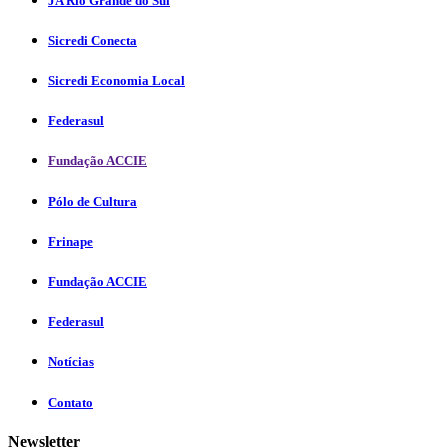
JA Rio Grande do Sul
Sicredi Conecta
Sicredi Economia Local
Federasul
Fundação ACCIE
Pólo de Cultura
Frinape
Fundação ACCIE
Federasul
Notícias
Contato
Newsletter