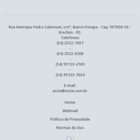
Rua Henrique Pedro Salomoni, s/n°, Bairro Frinape - Cep: 997000-00 -
Erechim - RS.
Telefones:
(54) 3522-1907
-
(54) 3522-0208
-
(54) 99123-4169
-
(54) 99133-7604
E-mail:
accie@accie.com.br
Home
Webmail
Política de Privacidade
Normas de Uso