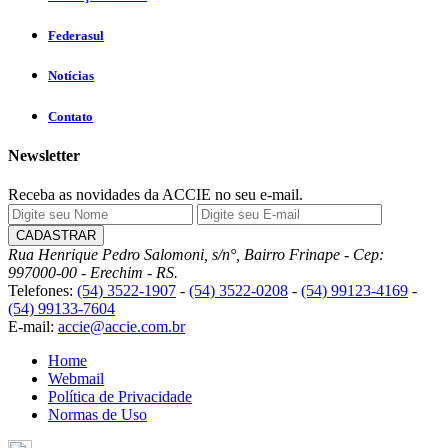
Federasul
Notícias
Contato
Newsletter
Receba as novidades da ACCIE no seu e-mail.
Rua Henrique Pedro Salomoni, s/n°, Bairro Frinape - Cep:
997000-00 - Erechim - RS.
Telefones:
(54) 3522-1907
-
(54) 3522-0208
-
(54) 99123-4169
-
(54) 99133-7604
E-mail:
accie@accie.com.br
Home
Webmail
Política de Privacidade
Normas de Uso