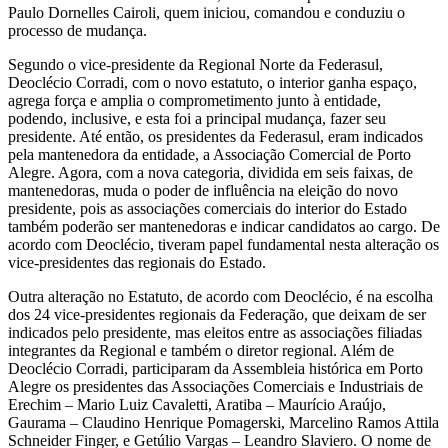
Paulo Dornelles Cairoli, quem iniciou, comandou e conduziu o
processo de mudança.
Segundo o vice-presidente da Regional Norte da Federasul,
Deoclécio Corradi, com o novo estatuto, o interior ganha espaço,
agrega força e amplia o comprometimento junto à entidade,
podendo, inclusive, e esta foi a principal mudança, fazer seu
presidente. Até então, os presidentes da Federasul, eram indicados
pela mantenedora da entidade, a Associação Comercial de Porto
Alegre. Agora, com a nova categoria, dividida em seis faixas, de
mantenedoras, muda o poder de influência na eleição do novo
presidente, pois as associações comerciais do interior do Estado
também poderão ser mantenedoras e indicar candidatos ao cargo. De
acordo com Deoclécio, tiveram papel fundamental nesta alteração os
vice-presidentes das regionais do Estado.
Outra alteração no Estatuto, de acordo com Deoclécio, é na escolha
dos 24 vice-presidentes regionais da Federação, que deixam de ser
indicados pelo presidente, mas eleitos entre as associações filiadas
integrantes da Regional e também o diretor regional. Além de
Deoclécio Corradi, participaram da Assembleia histórica em Porto
Alegre os presidentes das Associações Comerciais e Industriais de
Erechim – Mario Luiz Cavaletti, Aratiba – Maurício Araújo,
Gaurama – Claudino Henrique Pomagerski, Marcelino Ramos Attila
Schneider Finger, e Getúlio Vargas – Leandro Slaviero. O nome de