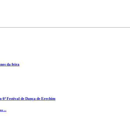
anos da feira
o 6º Festival de Dança de Erechim
s ...