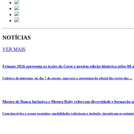
NOTÍCIAS
VER MAIS
Frinape 2026 apresenta os trajes da Corte e projeta edição histórica pelos 60 
Coletiva de imprensa, no dia 7 de agosto, marcará a apresentação oficial dos trajes das ...
Mostra de Dança Inclusiva e Mostra Baby reforçam diversidade e formação n
Com inscrições e acesso gratuitos, modalidades valorizam a inclusão, incentivam os primeiro