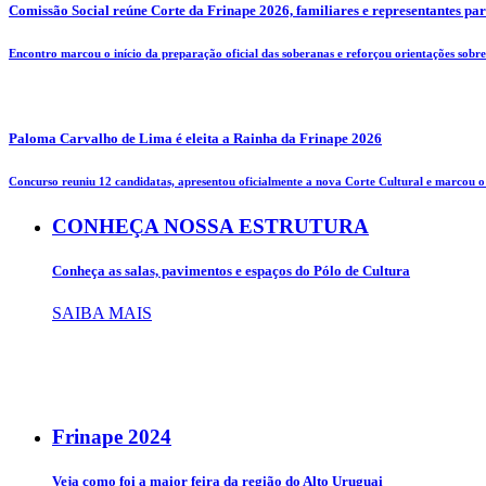
Comissão Social reúne Corte da Frinape 2026, familiares e representantes pa
Encontro marcou o início da preparação oficial das soberanas e reforçou orientações sobre 
Paloma Carvalho de Lima é eleita a Rainha da Frinape 2026
Concurso reuniu 12 candidatas, apresentou oficialmente a nova Corte Cultural e marcou o i
CONHEÇA NOSSA ESTRUTURA
Conheça as salas, pavimentos e espaços do Pólo de Cultura
SAIBA MAIS
Frinape
2024
Veja como foi a maior feira da região do Alto Uruguai