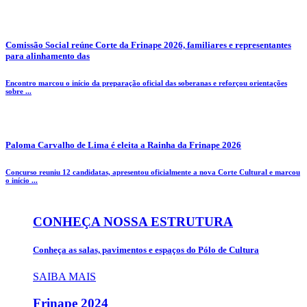
Comissão Social reúne Corte da Frinape 2026, familiares e representantes
para alinhamento das
Encontro marcou o início da preparação oficial das soberanas e reforçou orientações
sobre ...
Paloma Carvalho de Lima é eleita a Rainha da Frinape 2026
Concurso reuniu 12 candidatas, apresentou oficialmente a nova Corte Cultural e marcou
o início ...
CONHEÇA NOSSA ESTRUTURA
Conheça as salas, pavimentos e espaços do Pólo de Cultura
SAIBA MAIS
Frinape
2024