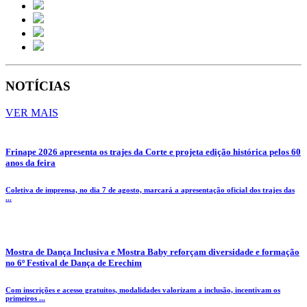
NOTÍCIAS
VER MAIS
Frinape 2026 apresenta os trajes da Corte e projeta edição histórica pelos 60
anos da feira
Coletiva de imprensa, no dia 7 de agosto, marcará a apresentação oficial dos trajes das
...
Mostra de Dança Inclusiva e Mostra Baby reforçam diversidade e formação
no 6º Festival de Dança de Erechim
Com inscrições e acesso gratuitos, modalidades valorizam a inclusão, incentivam os
primeiros ...