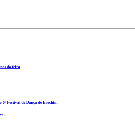
anos da feira
o 6º Festival de Dança de Erechim
s ...