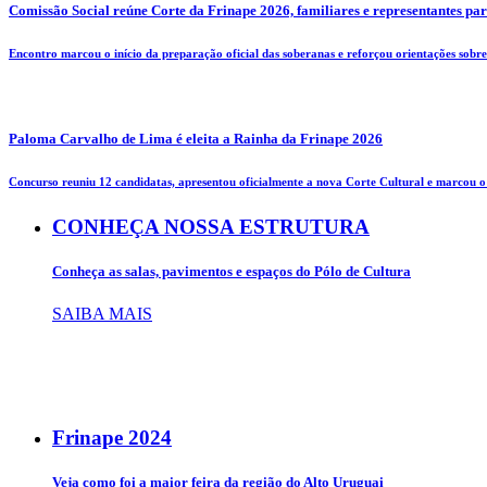
Comissão Social reúne Corte da Frinape 2026, familiares e representantes pa
Encontro marcou o início da preparação oficial das soberanas e reforçou orientações sobre 
Paloma Carvalho de Lima é eleita a Rainha da Frinape 2026
Concurso reuniu 12 candidatas, apresentou oficialmente a nova Corte Cultural e marcou o i
CONHEÇA NOSSA ESTRUTURA
Conheça as salas, pavimentos e espaços do Pólo de Cultura
SAIBA MAIS
Frinape
2024
Veja como foi a maior feira da região do Alto Uruguai