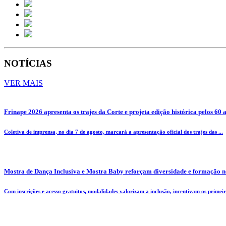
NOTÍCIAS
VER MAIS
Frinape 2026 apresenta os trajes da Corte e projeta edição histórica pelos 60 
Coletiva de imprensa, no dia 7 de agosto, marcará a apresentação oficial dos trajes das ...
Mostra de Dança Inclusiva e Mostra Baby reforçam diversidade e formação n
Com inscrições e acesso gratuitos, modalidades valorizam a inclusão, incentivam os primeiro