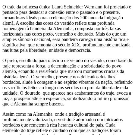
O traje da princesa étnica Laura Schneider Wermann foi projetado e
pensado para destacar a conexão entre o passado e o presente,
tornando-os ideais para a celebração dos 200 anos da imigração
alemã. A escolha das cores do vestido reflete uma profunda
homenagem à bandeira da Alemanha, composta por três faixas
horizontais nas cores preto, vermelho e dourado. Mais do que um
simples símbolo nacional, essa bandeira carrega uma história rica e
significativa, que remonta ao século XIX, profundamente enraizada
nas lutas pela liberdade, unidade e democracia.
O preto, escolhido para o tecido de veludo do vestido, como base do
traje representa a força, a determinação e a sobriedade do povo
alemão, ecoando a resistência que marcou momentos cruciais da
história alemã. O vermelho, presente nos delicados detalhes
bordados, alude à coragem e ao espírito vibrante da nação, refletindo
os sacrifícios feitos ao longo dos séculos em prol da liberdade e da
unidade. O dourado, que aparece nos acabamentos do traje, evoca a
luz, a prosperidade e a esperança, simbolizando o futuro promissor
que a Alemanha sempre buscou.
Assim como na Alemanha, onde a tradição artesanal é
profundamente valorizada, o vestido é adornado com intricados
bordados que remetem à rica herança cultural do país. Cada
elemento do traje reflete o cuidado com que as tradições foram