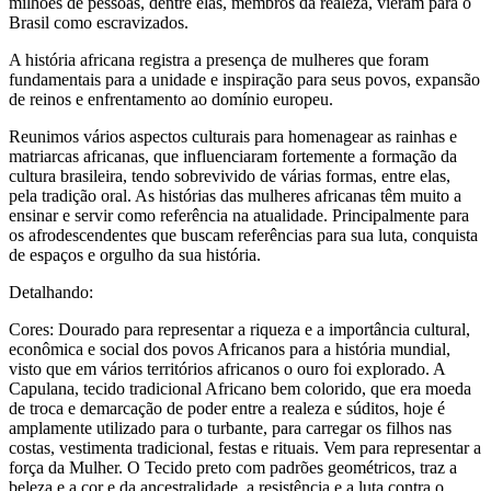
milhões de pessoas, dentre elas, membros da realeza, vieram para o
Brasil como escravizados.
A história africana registra a presença de mulheres que foram
fundamentais para a unidade e inspiração para seus povos, expansão
de reinos e enfrentamento ao domínio europeu.
Reunimos vários aspectos culturais para homenagear as rainhas e
matriarcas africanas, que influenciaram fortemente a formação da
cultura brasileira, tendo sobrevivido de várias formas, entre elas,
pela tradição oral. As histórias das mulheres africanas têm muito a
ensinar e servir como referência na atualidade. Principalmente para
os afrodescendentes que buscam referências para sua luta, conquista
de espaços e orgulho da sua história.
Detalhando:
Cores: Dourado para representar a riqueza e a importância cultural,
econômica e social dos povos Africanos para a história mundial,
visto que em vários territórios africanos o ouro foi explorado. A
Capulana, tecido tradicional Africano bem colorido, que era moeda
de troca e demarcação de poder entre a realeza e súditos, hoje é
amplamente utilizado para o turbante, para carregar os filhos nas
costas, vestimenta tradicional, festas e rituais. Vem para representar a
força da Mulher. O Tecido preto com padrões geométricos, traz a
beleza e a cor e da ancestralidade, a resistência e a luta contra o