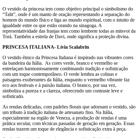
O vestido da princesa tem como objetivo principal o simbolismo do
“Talit”, onde é um manto de oração representando a separação do
homem do mundo físico e liga ao mundo espiritual, com o intuito de
igualdade entre os que estão orando na sinagoga. A
representatividade das franjas tem como lembrete todas as mitsvot da
Torá. Também a estrela de Davi, onde significa a proteção divina.
PRINCESA ITALIANA- Lívia Scalabrin
O vestido étnico da Princesa Italiana é inspirado nas vibrantes cores
da bandeira da Itália. As cores verde, branco e vermelho se
entrelaçam harmoniosamente combinando tradição e sofisticação
com um toque contemporâneo. O verde lembra as colinas e
paisagens exuberantes da Itália, enquanto o vermelho vibrante faz
eco aos festivais e à paixão italiana. O branco, por sua vez,
simboliza a pureza e a clareza, oferecendo um contraste leve e
sofisticado.
As rendas delicadas, com padrões florais que adornam o vestido, são
um tributo à tradição italiana de artesanato fino. Na Itália,
especialmente na região de Veneza, a produção de rendas é uma
prática secular, com técnicas passadas de geração em geração. Essas
rendas trazem um toque de elegância e sofisticação extra à peça.