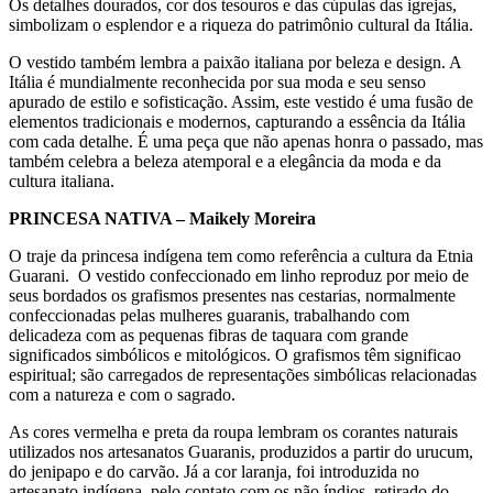
Os detalhes dourados, cor dos tesouros e das cúpulas das igrejas,
simbolizam o esplendor e a riqueza do patrimônio cultural da Itália.
O vestido também lembra a paixão italiana por beleza e design. A
Itália é mundialmente reconhecida por sua moda e seu senso
apurado de estilo e sofisticação. Assim, este vestido é uma fusão de
elementos tradicionais e modernos, capturando a essência da Itália
com cada detalhe. É uma peça que não apenas honra o passado, mas
também celebra a beleza atemporal e a elegância da moda e da
cultura italiana.
PRINCESA NATIVA – Maikely Moreira
O traje da princesa indígena tem como referência a cultura da Etnia
Guarani. O vestido confeccionado em linho reproduz por meio de
seus bordados os grafismos presentes nas cestarias, normalmente
confeccionadas pelas mulheres guaranis, trabalhando com
delicadeza com as pequenas fibras de taquara com grande
significados simbólicos e mitológicos. O grafismos têm significao
espiritual; são carregados de representações simbólicas relacionadas
com a natureza e com o sagrado.
As cores vermelha e preta da roupa lembram os corantes naturais
utilizados nos artesanatos Guaranis, produzidos a partir do urucum,
do jenipapo e do carvão. Já a cor laranja, foi introduzida no
artesanato indígena, pelo contato com os não índios, retirado do