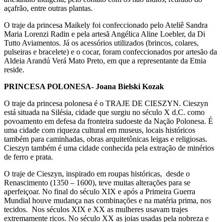
açafrão, entre outras plantas.
O traje da princesa Maikely foi confeccionado pelo Ateliê Sandra
Maria Lorenzi Radin e pela artesã Angélica Aline Loebler, da Di
Tutto Aviamentos. Já os acessórios utilizados (brincos, colares,
pulseiras e bracelete) e o cocar, foram confeccionados por artesão da
Aldeia Arandú Verá Mato Preto, em que a representante da Etnia
reside.
PRINCESA POLONESA- Joana Bielski Kozak
O traje da princesa polonesa é o TRAJE DE CIESZYN. Cieszyn
está situada na Silésia, cidade que surgiu no século X d.C. como
povoamento em defesa da fronteira sudoeste da Nação Polonesa. É
uma cidade com riqueza cultural em museus, locais históricos
também para caminhadas, obras arquitetônicas leigas e religiosas.
Cieszyn também é uma cidade conhecida pela extração de minérios
de ferro e prata.
O traje de Cieszyn, inspirado em roupas históricas, desde o
Renascimento (1350 – 1600), teve muitas alterações para se
aperfeiçoar. No final do século XIX e após a Primeira Guerra
Mundial houve mudança nas combinações e na matéria prima, nos
tecidos. Nos séculos XIX e XX as mulheres usavam trajes
extremamente ricos. No século XX as joias usadas pela nobreza e