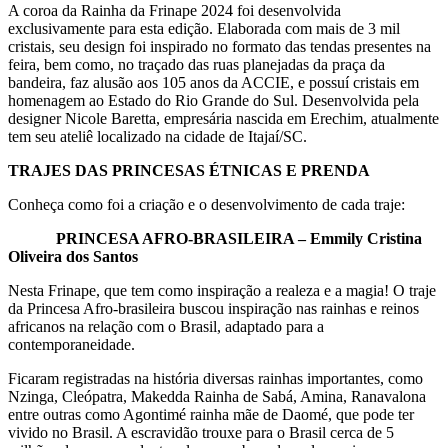
A coroa da Rainha da Frinape 2024 foi desenvolvida
exclusivamente para esta edição. Elaborada com mais de 3 mil
cristais, seu design foi inspirado no formato das tendas presentes na
feira, bem como, no traçado das ruas planejadas da praça da
bandeira, faz alusão aos 105 anos da ACCIE, e possuí cristais em
homenagem ao Estado do Rio Grande do Sul. Desenvolvida pela
designer Nicole Baretta, empresária nascida em Erechim, atualmente
tem seu ateliê localizado na cidade de Itajaí/SC.
TRAJES DAS PRINCESAS ÉTNICAS E PRENDA
Conheça como foi a criação e o desenvolvimento de cada traje:
PRINCESA AFRO-BRASILEIRA – Emmily Cristina
Oliveira dos Santos
Nesta Frinape, que tem como inspiração a realeza e a magia! O traje
da Princesa Afro-brasileira buscou inspiração nas rainhas e reinos
africanos na relação com o Brasil, adaptado para a
contemporaneidade.
Ficaram registradas na história diversas rainhas importantes, como
Nzinga, Cleópatra, Makedda Rainha de Sabá, Amina, Ranavalona
entre outras como Agontimé rainha mãe de Daomé, que pode ter
vivido no Brasil. A escravidão trouxe para o Brasil cerca de 5