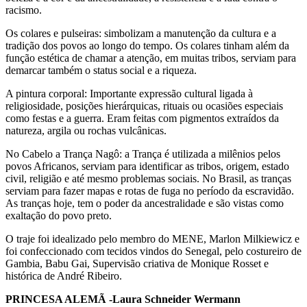
racismo.
Os colares e pulseiras: simbolizam a manutenção da cultura e a
tradição dos povos ao longo do tempo. Os colares tinham além da
função estética de chamar a atenção, em muitas tribos, serviam para
demarcar também o status social e a riqueza.
A pintura corporal: Importante expressão cultural ligada à
religiosidade, posições hierárquicas, rituais ou ocasiões especiais
como festas e a guerra. Eram feitas com pigmentos extraídos da
natureza, argila ou rochas vulcânicas.
No Cabelo a Trança Nagô: a Trança é utilizada a milênios pelos
povos Africanos, serviam para identificar as tribos, origem, estado
civil, religião e até mesmo problemas sociais. No Brasil, as tranças
serviam para fazer mapas e rotas de fuga no período da escravidão.
As tranças hoje, tem o poder da ancestralidade e são vistas como
exaltação do povo preto.
O traje foi idealizado pelo membro do MENE, Marlon Milkiewicz e
foi confeccionado com tecidos vindos do Senegal, pelo costureiro de
Gambia, Babu Gai, Supervisão criativa de Monique Rosset e
histórica de André Ribeiro.
PRINCESA ALEMÃ -Laura Schneider Wermann