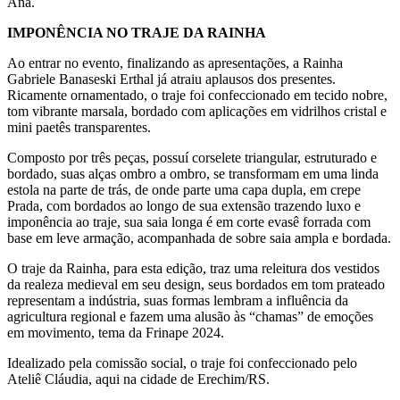
Ana.
IMPONÊNCIA NO TRAJE DA RAINHA
Ao entrar no evento, finalizando as apresentações, a Rainha
Gabriele Banaseski Erthal já atraiu aplausos dos presentes.
Ricamente ornamentado, o traje foi confeccionado em tecido nobre,
tom vibrante marsala, bordado com aplicações em vidrilhos cristal e
mini paetês transparentes.
Composto por três peças, possuí corselete triangular, estruturado e
bordado, suas alças ombro a ombro, se transformam em uma linda
estola na parte de trás, de onde parte uma capa dupla, em crepe
Prada, com bordados ao longo de sua extensão trazendo luxo e
imponência ao traje, sua saia longa é em corte evasê forrada com
base em leve armação, acompanhada de sobre saia ampla e bordada.
O traje da Rainha, para esta edição, traz uma releitura dos vestidos
da realeza medieval em seu design, seus bordados em tom prateado
representam a indústria, suas formas lembram a influência da
agricultura regional e fazem uma alusão às “chamas” de emoções
em movimento, tema da Frinape 2024.
Idealizado pela comissão social, o traje foi confeccionado pelo
Ateliê Cláudia, aqui na cidade de Erechim/RS.