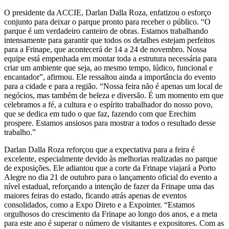
O presidente da ACCIE, Darlan Dalla Roza, enfatizou o esforço
conjunto para deixar o parque pronto para receber o público. “O
parque é um verdadeiro canteiro de obras. Estamos trabalhando
intensamente para garantir que todos os detalhes estejam perfeitos
para a Frinape, que acontecerá de 14 a 24 de novembro. Nossa
equipe está empenhada em montar toda a estrutura necessária para
criar um ambiente que seja, ao mesmo tempo, lúdico, funcional e
encantador”, afirmou. Ele ressaltou ainda a importância do evento
para a cidade e para a região. “Nossa feira não é apenas um local de
negócios, mas também de beleza e diversão. É um momento em que
celebramos a fé, a cultura e o espírito trabalhador do nosso povo,
que se dedica em tudo o que faz, fazendo com que Erechim
prospere. Estamos ansiosos para mostrar a todos o resultado desse
trabalho.”
Darlan Dalla Roza reforçou que a expectativa para a feira é
excelente, especialmente devido às melhorias realizadas no parque
de exposições. Ele adiantou que a corte da Frinape viajará a Porto
Alegre no dia 21 de outubro para o lançamento oficial do evento a
nível estadual, reforçando a intenção de fazer da Frinape uma das
maiores feiras do estado, ficando atrás apenas de eventos
consolidados, como a Expo Direto e a Expointer. “Estamos
orgulhosos do crescimento da Frinape ao longo dos anos, e a meta
para este ano é superar o número de visitantes e expositores. Com as