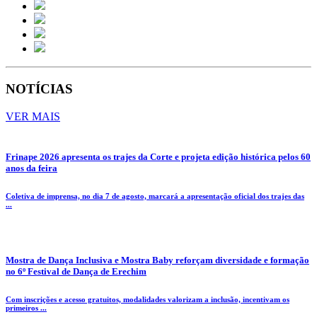
NOTÍCIAS
VER MAIS
Frinape 2026 apresenta os trajes da Corte e projeta edição histórica pelos 60
anos da feira
Coletiva de imprensa, no dia 7 de agosto, marcará a apresentação oficial dos trajes das
...
Mostra de Dança Inclusiva e Mostra Baby reforçam diversidade e formação
no 6º Festival de Dança de Erechim
Com inscrições e acesso gratuitos, modalidades valorizam a inclusão, incentivam os
primeiros ...