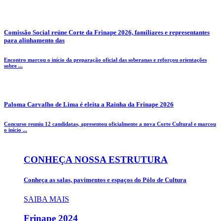
Comissão Social reúne Corte da Frinape 2026, familiares e representantes
para alinhamento das
Encontro marcou o início da preparação oficial das soberanas e reforçou orientações
sobre ...
Paloma Carvalho de Lima é eleita a Rainha da Frinape 2026
Concurso reuniu 12 candidatas, apresentou oficialmente a nova Corte Cultural e marcou
o início ...
CONHEÇA NOSSA ESTRUTURA
Conheça as salas, pavimentos e espaços do Pólo de Cultura
SAIBA MAIS
Frinape
2024