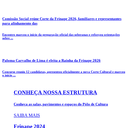
Comissão Social reúne Corte da Frinape 2026, familiares e representantes
para alinhamento das
Encontro marcou o início da preparação oficial das soberanas e reforçou orientações
sobre ...
Paloma Carvalho de Lima é eleita a Rainha da Frinape 2026
Concurso reuniu 12 candidatas, apresentou oficialmente a nova Corte Cultural e marcou
o início ...
CONHEÇA NOSSA ESTRUTURA
Conheça as salas, pavimentos e espaços do Pólo de Cultura
SAIBA MAIS
Frinape
2024