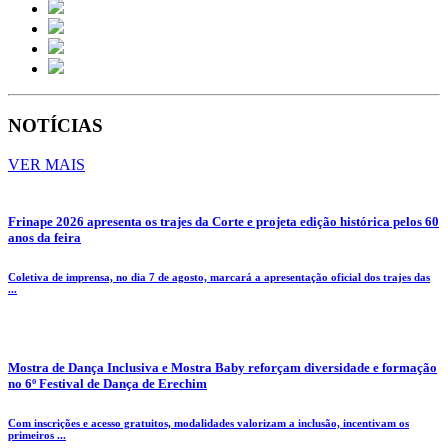
NOTÍCIAS
VER MAIS
Frinape 2026 apresenta os trajes da Corte e projeta edição histórica pelos 60
anos da feira
Coletiva de imprensa, no dia 7 de agosto, marcará a apresentação oficial dos trajes das
...
Mostra de Dança Inclusiva e Mostra Baby reforçam diversidade e formação
no 6º Festival de Dança de Erechim
Com inscrições e acesso gratuitos, modalidades valorizam a inclusão, incentivam os
primeiros ...