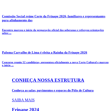
Comissão Social reúne Corte da Frinape 2026, familiares e representantes
para alinhamento das
Encontro marcou o início da preparação oficial das soberanas e reforçou orientações
sobre ...
Paloma Carvalho de Lima é eleita a Rainha da Frinape 2026
Concurso reuniu 12 candidatas, apresentou oficialmente a nova Corte Cultural e marcou
o início ...
CONHEÇA NOSSA ESTRUTURA
Conheça as salas, pavimentos e espaços do Pólo de Cultura
SAIBA MAIS
Frinape
2024