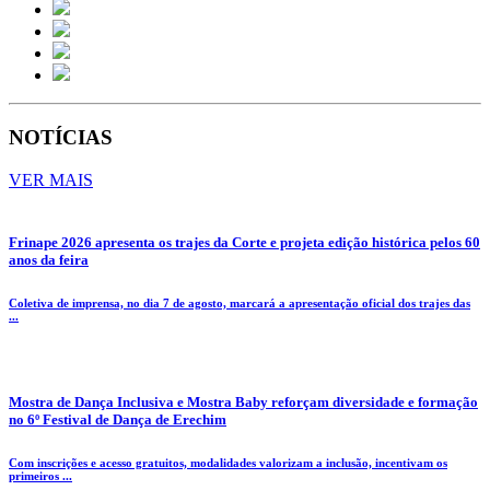
NOTÍCIAS
VER MAIS
Frinape 2026 apresenta os trajes da Corte e projeta edição histórica pelos 60
anos da feira
Coletiva de imprensa, no dia 7 de agosto, marcará a apresentação oficial dos trajes das
...
Mostra de Dança Inclusiva e Mostra Baby reforçam diversidade e formação
no 6º Festival de Dança de Erechim
Com inscrições e acesso gratuitos, modalidades valorizam a inclusão, incentivam os
primeiros ...