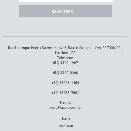
Rua Henrique Pedro Salomoni, s/n°, Bairro Frinape - Cep: 997000-00 -
Erechim - RS.
Telefones:
(54) 3522-1907
-
(54) 3522-0208
-
(54) 99123-4169
-
(54) 99133-7604
E-mail:
accie@accie.com.br
Home
Webmail