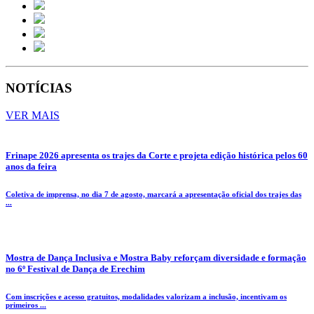
NOTÍCIAS
VER MAIS
Frinape 2026 apresenta os trajes da Corte e projeta edição histórica pelos 60
anos da feira
Coletiva de imprensa, no dia 7 de agosto, marcará a apresentação oficial dos trajes das
...
Mostra de Dança Inclusiva e Mostra Baby reforçam diversidade e formação
no 6º Festival de Dança de Erechim
Com inscrições e acesso gratuitos, modalidades valorizam a inclusão, incentivam os
primeiros ...