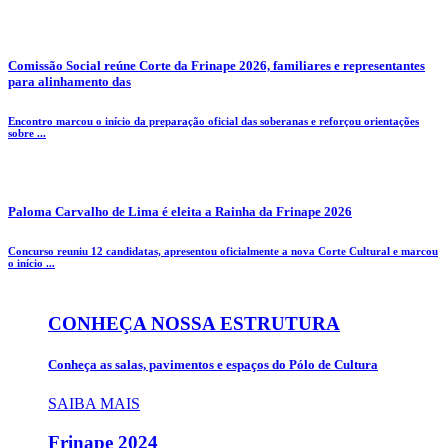
Comissão Social reúne Corte da Frinape 2026, familiares e representantes
para alinhamento das
Encontro marcou o início da preparação oficial das soberanas e reforçou orientações
sobre ...
Paloma Carvalho de Lima é eleita a Rainha da Frinape 2026
Concurso reuniu 12 candidatas, apresentou oficialmente a nova Corte Cultural e marcou
o início ...
CONHEÇA NOSSA ESTRUTURA
Conheça as salas, pavimentos e espaços do Pólo de Cultura
SAIBA MAIS
Frinape
2024