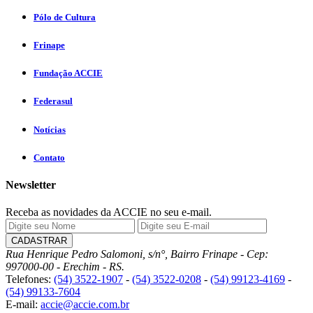
Pólo de Cultura
Frinape
Fundação ACCIE
Federasul
Notícias
Contato
Newsletter
Receba as novidades da ACCIE no seu e-mail.
Rua Henrique Pedro Salomoni, s/n°, Bairro Frinape - Cep:
997000-00 - Erechim - RS.
Telefones:
(54) 3522-1907
-
(54) 3522-0208
-
(54) 99123-4169
-
(54) 99133-7604
E-mail:
accie@accie.com.br