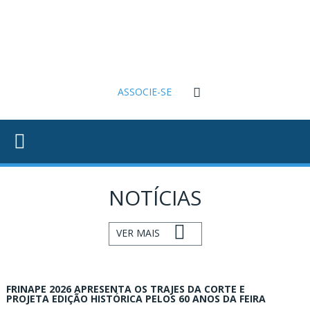
RINAPE
FUNDAÇÃO
FEDERASUL
ASSOCIADOS
ACCIE
Associe-se
Benefícios
ASSOCIE-SE
Conheça Nossa
Estrutura
Grupo RH
Informativos
Jovens
NOTÍCIAS
Empresários
VER MAIS
FRINAPE 2026 APRESENTA OS TRAJES DA CORTE E
PROJETA EDIÇÃO HISTÓRICA PELOS 60 ANOS DA FEIRA