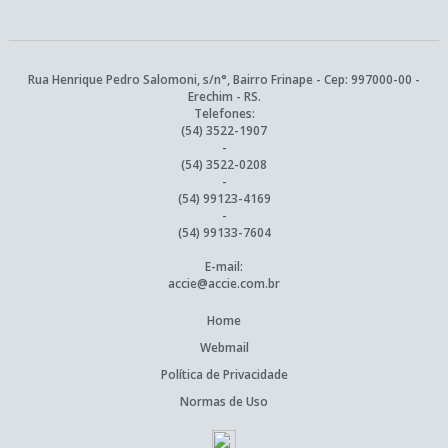
Rua Henrique Pedro Salomoni, s/n°, Bairro Frinape - Cep: 997000-00 -
Erechim - RS.
Telefones:
(54) 3522-1907
-
(54) 3522-0208
-
(54) 99123-4169
-
(54) 99133-7604
E-mail:
accie@accie.com.br
Home
Webmail
Política de Privacidade
Normas de Uso