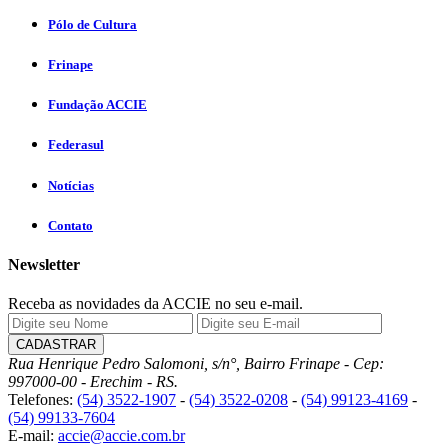
Pólo de Cultura
Frinape
Fundação ACCIE
Federasul
Notícias
Contato
Newsletter
Receba as novidades da ACCIE no seu e-mail.
Rua Henrique Pedro Salomoni, s/n°, Bairro Frinape - Cep:
997000-00 - Erechim - RS.
Telefones:
(54) 3522-1907
-
(54) 3522-0208
-
(54) 99123-4169
-
(54) 99133-7604
E-mail:
accie@accie.com.br