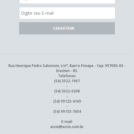
Rua Henrique Pedro Salomoni, s/n°, Bairro Frinape - Cep: 997000-00 -
Erechim - RS.
Telefones:
(54) 3522-1907
-
(54) 3522-0208
-
(54) 99123-4169
-
(54) 99133-7604
E-mail:
accie@accie.com.br