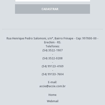
Rua Henrique Pedro Salomoni, s/n°, Bairro Frinape - Cep: 997000-00 -
Erechim - RS.
Telefones:
(54) 3522-1907
-
(54) 3522-0208
-
(54) 99123-4169
-
(54) 99133-7604
E-mail:
accie@accie.com.br
Home
Webmail