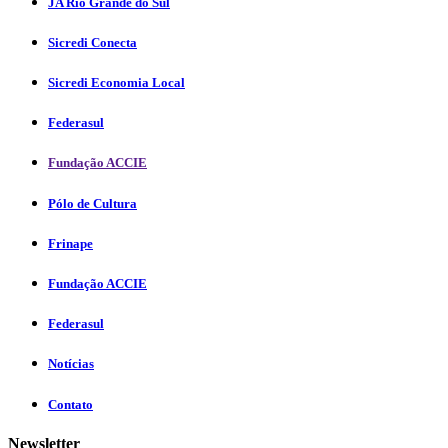
JA Rio Grande do Sul
Sicredi Conecta
Sicredi Economia Local
Federasul
Fundação ACCIE
Pólo de Cultura
Frinape
Fundação ACCIE
Federasul
Notícias
Contato
Newsletter