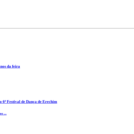
anos da feira
o 6º Festival de Dança de Erechim
s ...