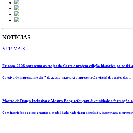
NOTÍCIAS
VER MAIS
Frinape 2026 apresenta os trajes da Corte e projeta edição histórica pelos 60 
Coletiva de imprensa, no dia 7 de agosto, marcará a apresentação oficial dos trajes das ...
Mostra de Dança Inclusiva e Mostra Baby reforçam diversidade e formação n
Com inscrições e acesso gratuitos, modalidades valorizam a inclusão, incentivam os primeiro