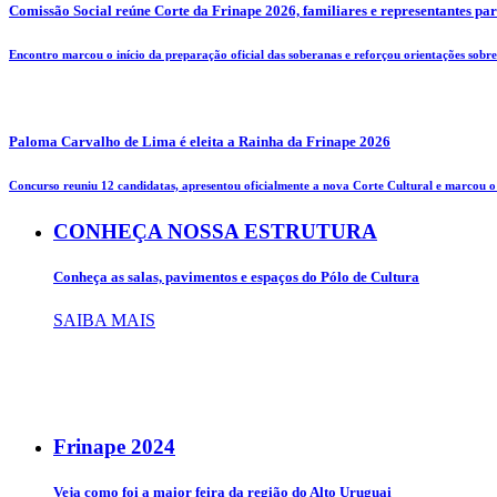
Comissão Social reúne Corte da Frinape 2026, familiares e representantes pa
Encontro marcou o início da preparação oficial das soberanas e reforçou orientações sobre 
Paloma Carvalho de Lima é eleita a Rainha da Frinape 2026
Concurso reuniu 12 candidatas, apresentou oficialmente a nova Corte Cultural e marcou o i
CONHEÇA NOSSA ESTRUTURA
Conheça as salas, pavimentos e espaços do Pólo de Cultura
SAIBA MAIS
Frinape
2024
Veja como foi a maior feira da região do Alto Uruguai