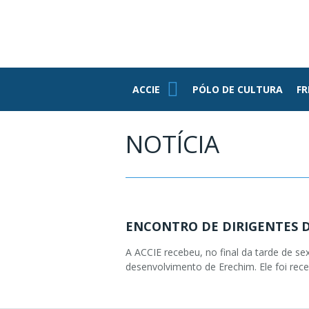
PE
ASSOCIADOS
FUNDAÇÃO
FEDERASUL
PARCEIROS
ACCIE
ACCIE
PÓLO DE CULTURA
FR
Associe-se
Benefícios
NOTÍCIA
Conheça Nossa
Estrutura
Grupo RH
Informativos
ENCONTRO DE DIRIGENTES 
Jovens
Empresários
A ACCIE recebeu, no final da tarde de s
desenvolvimento de Erechim. Ele foi rece