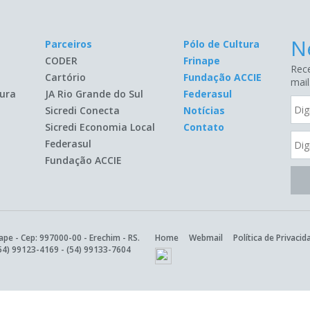
N
Parceiros
Pólo de Cultura
CODER
Frinape
Rece
Cartório
Fundação ACCIE
mail
ura
JA Rio Grande do Sul
Federasul
Sicredi Conecta
Notícias
Sicredi Economia Local
Contato
Federasul
Fundação ACCIE
ape - Cep: 997000-00 - Erechim - RS.
Home
Webmail
Política de Privacid
54) 99123-4169
-
(54) 99133-7604