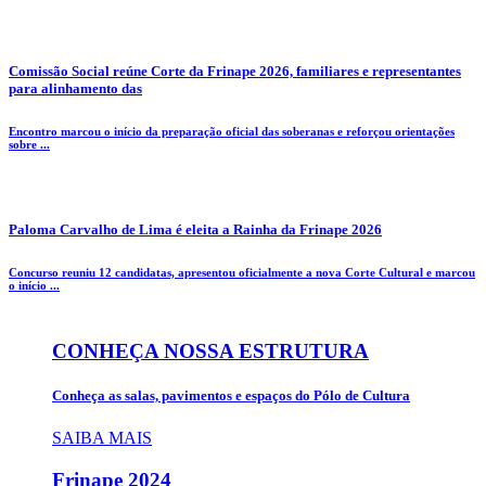
Comissão Social reúne Corte da Frinape 2026, familiares e representantes
para alinhamento das
Encontro marcou o início da preparação oficial das soberanas e reforçou orientações
sobre ...
Paloma Carvalho de Lima é eleita a Rainha da Frinape 2026
Concurso reuniu 12 candidatas, apresentou oficialmente a nova Corte Cultural e marcou
o início ...
CONHEÇA NOSSA ESTRUTURA
Conheça as salas, pavimentos e espaços do Pólo de Cultura
SAIBA MAIS
Frinape
2024