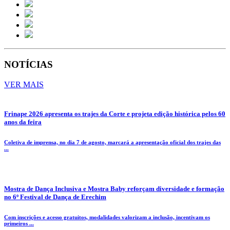
NOTÍCIAS
VER MAIS
Frinape 2026 apresenta os trajes da Corte e projeta edição histórica pelos 60
anos da feira
Coletiva de imprensa, no dia 7 de agosto, marcará a apresentação oficial dos trajes das
...
Mostra de Dança Inclusiva e Mostra Baby reforçam diversidade e formação
no 6º Festival de Dança de Erechim
Com inscrições e acesso gratuitos, modalidades valorizam a inclusão, incentivam os
primeiros ...