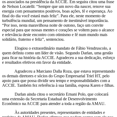
os associados na presidência da ACCIE. Em seguira citou uma frase
de Nelson Locatelli: “Sempre que um novo dia nascer, renove sua
energia com pensamentos positivos, boas ações, fé e esperança. Ao
final do dia você estará mais feliz”. Para ele, neste momento de
turbulência mundial, um pensamento de inestimável importância.
“Por isso, nesta maravilhosa noite de outono, faço um convite
especial para que nossas mentes e corações se voltem para o alcance
e relevância deste encontro com otimismo e fé num mundo mais
solidário, fraterno e feliz”, sentenciou.
Elogiou o extraordinário mandato de Fábio Vendruscolo, a
quem definiu como um líder de visão. Segundo Darlan, uma gestão
para ficar na história da ACCIE. Agradeceu a sua dedicação, esforço
e resultados efetivos em favor da entidade.
Agradeceu a Marciano Dalla Roza, que estava representando
os demais diretores e sócios do Grupo Empresarial Triel HT, pelo
apoio para que possa dividir seu tempo e responsabilidades com a
ACCIE. Também fez referência à sua família, esposa Karen e filhas.
Darlan ainda citou o secretário Ernani Polo, que colocará
uma extensão da Secretaria Estadual de Desenvolvimento
Econômico na ACCIE para atender a toda a região da AMAU.
Às autoridades presentes, representantes de entidades e