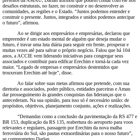
prefeitos da AMAU, Darlan afirmou que podem contar com ele nos
desafios estruturais, no fazer, no construir e no desenvolver as
comunidades, as regiões e o Estado. “Juntos podemos entender e
construir o presente. Juntos, integrados e unidos podemos antecipar
o futuro”, afirmou.
Ao se dirigir aos empresários e empresárias, declarou que
empreender é um estado mental de alguém que deseja mudar o
futuro, é travar uma luta diária para seguir em frente, prosperar e
muitas vezes até para salvar o próprio negócio. Falou que há 104
anos, a ACCIE vem liderando iniciativas para congregar seus
associados e contribuir para edificar Erechim e torná-la cada vez
maior. “Legado de empresas e empresários destemidos que
trouxeram Erechim até hoje”, disse.
Ao falar sobre suas metas afirmou que pretende, com sua
diretoria e associados, poder público, entidades parceiras e Amau
dar prosseguimento às grandes conquistas das lideranças que o
antecederam. Na sua opinião, para isso só é necessário união: de
propósitos, objetivos, planejamento conjunto, ações e realizações.
“Demandas como a conclusão da pavimentação da RS 477 e
BR 153, duplicação da RS 135, reabertura do aeroporto para voos
relevantes e regulares, passagem por Erechim da nova malha
ferroviária do Sul, são pautas extraordinárias para o nosso futuro”,
se comprometeu Darlan.