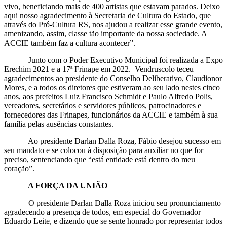
vivo, beneficiando mais de 400 artistas que estavam parados. Deixo
aqui nosso agradecimento à Secretaria de Cultura do Estado, que
através do Pró-Cultura RS, nos ajudou a realizar esse grande evento,
amenizando, assim, classe tão importante da nossa sociedade. A
ACCIE também faz a cultura acontecer”.
Junto com o Poder Executivo Municipal foi realizada a Expo
Erechim 2021 e a 17ª Frinape em 2022. Vendruscolo teceu
agradecimentos ao presidente do Conselho Deliberativo, Claudionor
Mores, e a todos os diretores que estiveram ao seu lado nestes cinco
anos, aos prefeitos Luiz Francisco Schmidt e Paulo Alfredo Polis,
vereadores, secretários e servidores públicos, patrocinadores e
fornecedores das Frinapes, funcionários da ACCIE e também à sua
família pelas ausências constantes.
Ao presidente Darlan Dalla Roza, Fábio desejou sucesso em
seu mandato e se colocou à disposição para auxiliar no que for
preciso, sentenciando que “está entidade está dentro do meu
coração”.
A FORÇA DA UNIÃO
O presidente Darlan Dalla Roza iniciou seu pronunciamento
agradecendo a presença de todos, em especial do Governador
Eduardo Leite, e dizendo que se sente honrado por representar todos