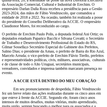
quinta-feira, 20, a solenidade de posse da nova Diretoria Executiva
da Associação Comercial, Cultural e Industrial de Erechim. O
empresário Darlan Dalla Roza recebeu a presidência para a Gestão
2023-2024, das mãos de Fábio Vendruscolo, que comandou a
entidade de 2018 a 2022. Na ocasião, também foi realizada a posse
do presidente do Conselho Deliberativo da ACCIE. O empresário
Claudionor Mores, foi reconduzido ao cargo.
O prefeito de Erechim Paulo Polis, a deputada federal Ani Ortiz; os
deputados estaduais Paparico Bacchi e Silvana Covatti; o Secretário
de Trabalho e Desenvolvimento Profissional do Estado do RS,
Gilmar Sossella;o Secretário Especial do Gabinete dos Prefeitos,
Salmo Dias; o presidente da Amau, o prefeito de Barra do Rio Azul,
Marcelo Arruda; o vice-prefeito de Erechim Flávio Tirello, prefeitos
e representatividades políticas, civis, militares, associativas, culturais
e de classe de todo o Alto Uruguai, secretários municipais,
vereadores, convidados e imprensa também marcaram presença no
evento.
A ACCIE ESTÁ DENTRO DO MEU CORAÇÃO
Em seu pronunciamento de despedida, Fábio Vendruscolo
fez um breve relato das ações realizadas durante os cinco anos em
que esteve à frente da ACCIE. Segundo ele, foram cinco anos
intensos de muitos desafios, muitas vitórias, muito aprendizado,
muita união, sempre buscando o melhor para os associados e a