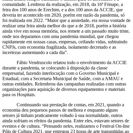
comunidade. Lembrou da realização, em 2018, da 16ª Frinape, a
feira dos 100 anos de Erechim, e a dos 100 anos da ACCIE, que
deveria ter acontecido em 2020, porém em razão da pandemia, só
foi realizada em 2022. “Maior que a ansiedade, era nossa vontade de
realizar uma feira ainda melhor do que a de 2018, porém a história
ainda vive em nossa memória, nos remete a um passado muito triste,
onde nos deparamos com uma pandemia mundial, que chegou
rapidamente em nossas casas, empresas, ceifando vidas, subtraindo
CNPJs, com economia fragilizada, isolamento decretado e as
incertezas aumentando a cada dia”.
Fábio Vendruscolo relatou todo o envolvimento da ACCIE
durante a pandemia, se colocando à disposição da classe
empresarial, fazendo interlocução com o Governo Municipal e
Estadual, com a Secretaria Municipal de Saúde, com a AMAU e
outras entidades. Relembrou das campanhas realizadas com outras
organizações para aquisição de diversos equipamentos e materiais
para os Hospitais.
Continuando sua prestação de contas, em 2021, quando a
economia deu pequenos passos de melhora e enquanto alguns
setores já tinham praticamente voltado à sua normalidade, outros
ainda sofriam os efeitos da pandemia. Entre eles, estavam setores de
eventos e de cultura. “Pensando neles, realizamos o Festival On-line
Pólo de Cultura 2021, que entregou 23 horas de arte transmitidas ao