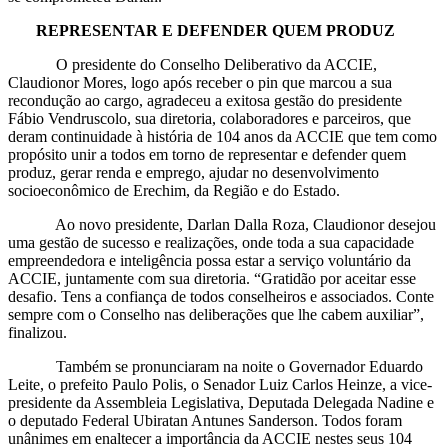
REPRESENTAR E DEFENDER QUEM PRODUZ
O presidente do Conselho Deliberativo da ACCIE,
Claudionor Mores, logo após receber o pin que marcou a sua
recondução ao cargo, agradeceu a exitosa gestão do presidente
Fábio Vendruscolo, sua diretoria, colaboradores e parceiros, que
deram continuidade à história de 104 anos da ACCIE que tem como
propósito unir a todos em torno de representar e defender quem
produz, gerar renda e emprego, ajudar no desenvolvimento
socioeconômico de Erechim, da Região e do Estado.
Ao novo presidente, Darlan Dalla Roza, Claudionor desejou
uma gestão de sucesso e realizações, onde toda a sua capacidade
empreendedora e inteligência possa estar a serviço voluntário da
ACCIE, juntamente com sua diretoria. “Gratidão por aceitar esse
desafio. Tens a confiança de todos conselheiros e associados. Conte
sempre com o Conselho nas deliberações que lhe cabem auxiliar”,
finalizou.
Também se pronunciaram na noite o Governador Eduardo
Leite, o prefeito Paulo Polis, o Senador Luiz Carlos Heinze, a vice-
presidente da Assembleia Legislativa, Deputada Delegada Nadine e
o deputado Federal Ubiratan Antunes Sanderson. Todos foram
unânimes em enaltecer a importância da ACCIE nestes seus 104