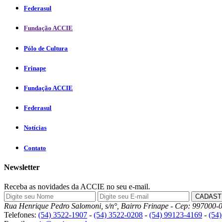
Federasul
Fundação ACCIE
Pólo de Cultura
Frinape
Fundação ACCIE
Federasul
Notícias
Contato
Newsletter
Receba as novidades da ACCIE no seu e-mail.
Rua Henrique Pedro Salomoni, s/n°, Bairro Frinape - Cep: 997000-0
Telefones:
(54) 3522-1907
-
(54) 3522-0208
-
(54) 99123-4169
-
(54