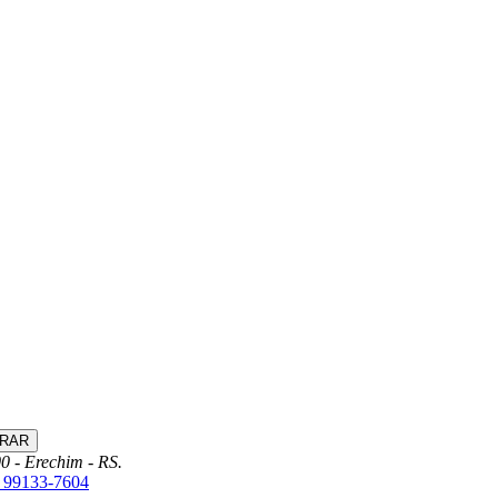
0 - Erechim - RS.
) 99133-7604