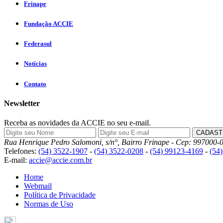
Frinape
Fundação ACCIE
Federasul
Notícias
Contato
Newsletter
Receba as novidades da ACCIE no seu e-mail.
Rua Henrique Pedro Salomoni, s/n°, Bairro Frinape - Cep: 997000-0
Telefones:
(54) 3522-1907
-
(54) 3522-0208
-
(54) 99123-4169
-
(54
E-mail:
accie@accie.com.br
Home
Webmail
Política de Privacidade
Normas de Uso