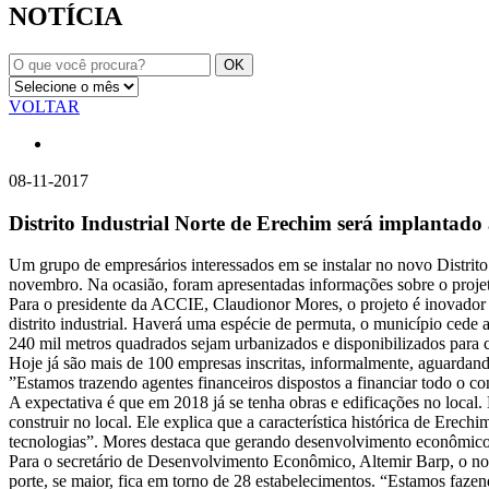
NOTÍCIA
VOLTAR
08-11-2017
Distrito Industrial Norte de Erechim será implantado
Um grupo de empresários interessados em se instalar no novo Distrit
novembro. Na ocasião, foram apresentadas informações sobre o projet
Para o presidente da ACCIE, Claudionor Mores, o projeto é inovador 
distrito industrial. Haverá uma espécie de permuta, o município cede a
240 mil metros quadrados sejam urbanizados e disponibilizados para c
Hoje já são mais de 100 empresas inscritas, informalmente, aguardando 
”Estamos trazendo agentes financeiros dispostos a financiar todo o co
A expectativa é que em 2018 já se tenha obras e edificações no local. 
construir no local. Ele explica que a característica histórica de Erec
tecnologias”. Mores destaca que gerando desenvolvimento econômico, 
Para o secretário de Desenvolvimento Econômico, Altemir Barp, o novo
porte, se maior, fica em torno de 28 estabelecimentos. “Estamos faze