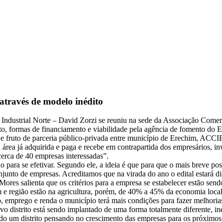
 através de modelo inédito
o Industrial Norte – David Zorzi se reuniu na sede da Associação Comer
o, formas de financiamento e viabilidade pela agência de fomento do 
e fruto de parceria público-privada entre município de Erechim, ACCI
 área já adquirida e paga e recebe em contrapartida dos empresários, inv
erca de 40 empresas interessadas”.
para se efetivar. Segundo ele, a ideia é que para que o mais breve possí
njunto de empresas. Acreditamos que na virada do ano o edital estará di
Mores salienta que os critérios para a empresa se estabelecer estão sen
him e região estão na agricultura, porém, de 40% a 45% da economia local 
emprego e renda o município terá mais condições para fazer melhorias
 distrito está sendo implantado de uma forma totalmente diferente, in
ndo um distrito pensando no crescimento das empresas para os próximos 3