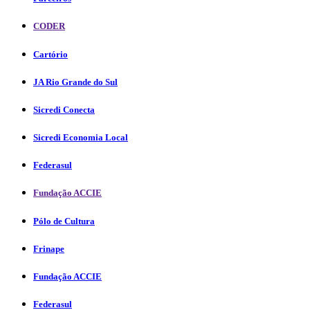
CODER
Cartório
JA Rio Grande do Sul
Sicredi Conecta
Sicredi Economia Local
Federasul
Fundação ACCIE
Pólo de Cultura
Frinape
Fundação ACCIE
Federasul