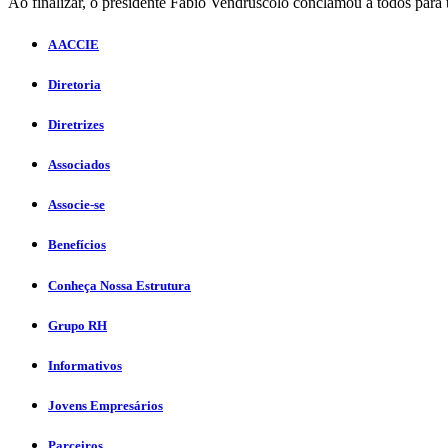
Ao finalizar, o presidente Fábio Vendruscolo conclamou a todos para 
A ACCIE
Diretoria
Diretrizes
Associados
Associe-se
Benefícios
Conheça Nossa Estrutura
Grupo RH
Informativos
Jovens Empresários
Parceiros