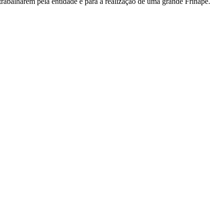
trabalharem pela entidade e para a realização de uma grande Frinape.