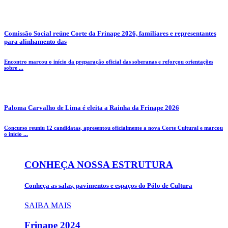
Comissão Social reúne Corte da Frinape 2026, familiares e representantes
para alinhamento das
Encontro marcou o início da preparação oficial das soberanas e reforçou orientações
sobre ...
Paloma Carvalho de Lima é eleita a Rainha da Frinape 2026
Concurso reuniu 12 candidatas, apresentou oficialmente a nova Corte Cultural e marcou
o início ...
CONHEÇA NOSSA ESTRUTURA
Conheça as salas, pavimentos e espaços do Pólo de Cultura
SAIBA MAIS
Frinape
2024