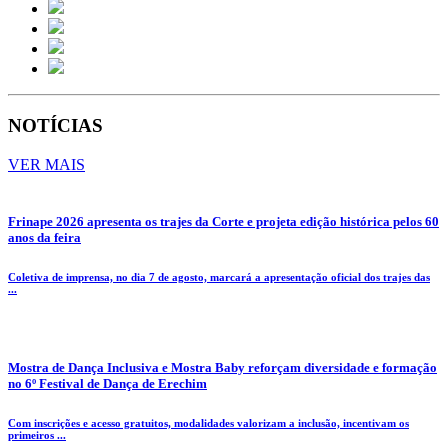
NOTÍCIAS
VER MAIS
Frinape 2026 apresenta os trajes da Corte e projeta edição histórica pelos 60
anos da feira
Coletiva de imprensa, no dia 7 de agosto, marcará a apresentação oficial dos trajes das
...
Mostra de Dança Inclusiva e Mostra Baby reforçam diversidade e formação
no 6º Festival de Dança de Erechim
Com inscrições e acesso gratuitos, modalidades valorizam a inclusão, incentivam os
primeiros ...