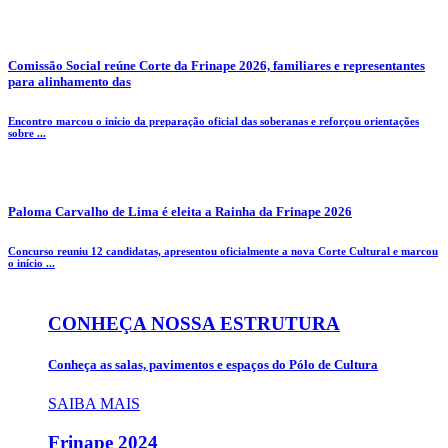
Comissão Social reúne Corte da Frinape 2026, familiares e representantes
para alinhamento das
Encontro marcou o início da preparação oficial das soberanas e reforçou orientações
sobre ...
Paloma Carvalho de Lima é eleita a Rainha da Frinape 2026
Concurso reuniu 12 candidatas, apresentou oficialmente a nova Corte Cultural e marcou
o início ...
CONHEÇA NOSSA ESTRUTURA
Conheça as salas, pavimentos e espaços do Pólo de Cultura
SAIBA MAIS
Frinape
2024