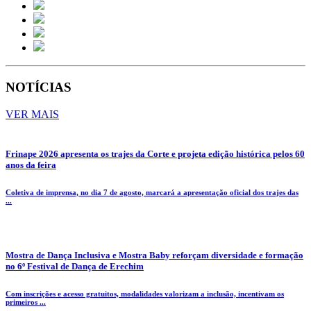
NOTÍCIAS
VER MAIS
Frinape 2026 apresenta os trajes da Corte e projeta edição histórica pelos 60
anos da feira
Coletiva de imprensa, no dia 7 de agosto, marcará a apresentação oficial dos trajes das
...
Mostra de Dança Inclusiva e Mostra Baby reforçam diversidade e formação
no 6º Festival de Dança de Erechim
Com inscrições e acesso gratuitos, modalidades valorizam a inclusão, incentivam os
primeiros ...