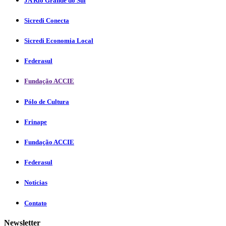
JA Rio Grande do Sul
Sicredi Conecta
Sicredi Economia Local
Federasul
Fundação ACCIE
Pólo de Cultura
Frinape
Fundação ACCIE
Federasul
Notícias
Contato
Newsletter