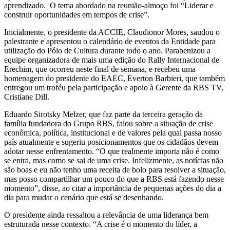
aprendizado. O tema abordado na reunião-almoço foi “Liderar e
construir oportunidades em tempos de crise”.
Inicialmente, o presidente da ACCIE, Claudionor Mores, saudou o
palestrante e apresentou o calendário de eventos da Entidade para
utilização do Pólo de Cultura durante todo o ano. Parabenizou a
equipe organizadora de mais uma edição do Rally Internacional de
Erechim, que ocorreu neste final de semana, e recebeu uma
homenagem do presidente do EAEC, Everton Barbieri, que também
entregou um troféu pela participação e apoio à Gerente da RBS TV,
Cristiane Dill.
Eduardo Sirotsky Melzer, que faz parte da terceira geração da
família fundadora do Grupo RBS, falou sobre a situação de crise
econômica, política, institucional e de valores pela qual passa nosso
país atualmente e sugeriu posicionamentos que os cidadãos devem
adotar nesse enfrentamento. “O que realmente importa não é como
se entra, mas como se sai de uma crise. Infelizmente, as notícias não
são boas e eu não tenho uma receita de bolo para resolver a situação,
mas posso compartilhar um pouco do que a RBS está fazendo nesse
momento”, disse, ao citar a importância de pequenas ações do dia a
dia para mudar o cenário que está se desenhando.
O presidente ainda ressaltou a relevância de uma liderança bem
estruturada nesse contexto. “A crise é o momento do líder, a