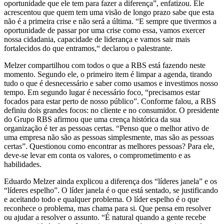
oportunidade que ele tem para fazer a diferença”, enfatizou. Ele
acrescentou que quem tem uma visão de longo prazo sabe que esta
não é a primeira crise e não será a última. “E sempre que tivermos a
oportunidade de passar por uma crise como essa, vamos exercer
nossa cidadania, capacidade de liderança e vamos sair mais
fortalecidos do que entramos,“ declarou o palestrante.
Melzer compartilhou com todos o que a RBS está fazendo neste
momento. Segundo ele, o primeiro item é limpar a agenda, tirando
tudo o que é desnecessário e saber como usamos e investimos nosso
tempo. Em segundo lugar é necessário foco, “precisamos estar
focados para estar perto de nosso público”. Conforme falou, a RBS
definiu dois grandes focos: no cliente e no consumidor. O presidente
do Grupo RBS afirmou que uma crença histórica da sua
organização é ter as pessoas certas. “Penso que o melhor ativo de
uma empresa não são as pessoas simplesmente, mas são as pessoas
certas”. Questionou como encontrar as melhores pessoas? Para ele,
deve-se levar em conta os valores, o comprometimento e as
habilidades.
Eduardo Melzer ainda explicou a diferença dos “líderes janela” e os
“líderes espelho”. O líder janela é o que está sentado, se justificando
e aceitando todo e qualquer problema. O líder espelho é o que
reconhece o problema, mas chama para si. Que pensa em resolver
ou ajudar a resolver o assunto. “É natural quando a gente recebe