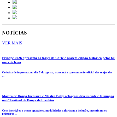
NOTÍCIAS
VER MAIS
Frinape 2026 apresenta os trajes da Corte e projeta edição histórica pelos 60
anos da feira
Coletiva de imprensa, no dia 7 de agosto, marcará a apresentação oficial dos trajes das
...
Mostra de Dança Inclusiva e Mostra Baby reforçam diversidade e formação
no 6º Festival de Dança de Erechim
Com inscrições e acesso gratuitos, modalidades valorizam a inclusão, incentivam os
primeiros ...