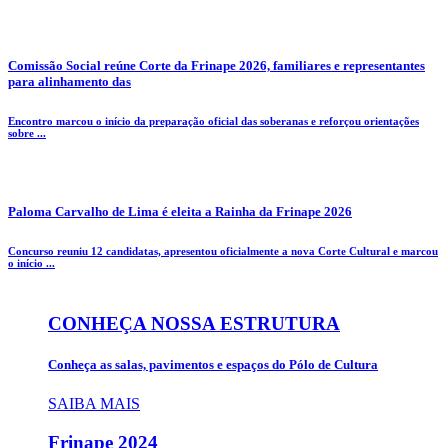
Comissão Social reúne Corte da Frinape 2026, familiares e representantes
para alinhamento das
Encontro marcou o início da preparação oficial das soberanas e reforçou orientações
sobre ...
Paloma Carvalho de Lima é eleita a Rainha da Frinape 2026
Concurso reuniu 12 candidatas, apresentou oficialmente a nova Corte Cultural e marcou
o início ...
CONHEÇA NOSSA ESTRUTURA
Conheça as salas, pavimentos e espaços do Pólo de Cultura
SAIBA MAIS
Frinape
2024