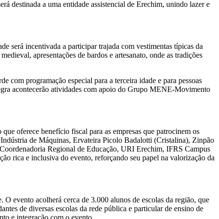
será destinada a uma entidade assistencial de Erechim, unindo lazer e
 será incentivada a participar trajada com vestimentas típicas da
 medieval, apresentações de bardos e artesanato, onde as tradições
de com programação especial para a terceira idade e para pessoas
a Negra acontecerão atividades com apoio do Grupo MENE-Movimento
que oferece benefício fiscal para as empresas que patrocinem os
Indústria de Máquinas, Ervateira Picolo Badalotti (Cristalina), Zinpão
15ª Coordenadoria Regional de Educação, URI Erechim, IFRS Campus
o rica e inclusiva do evento, reforçando seu papel na valorização da
e. O evento acolherá cerca de 3.000 alunos de escolas da região, que
dantes de diversas escolas da rede pública e particular de ensino de
nto e integração com o evento.