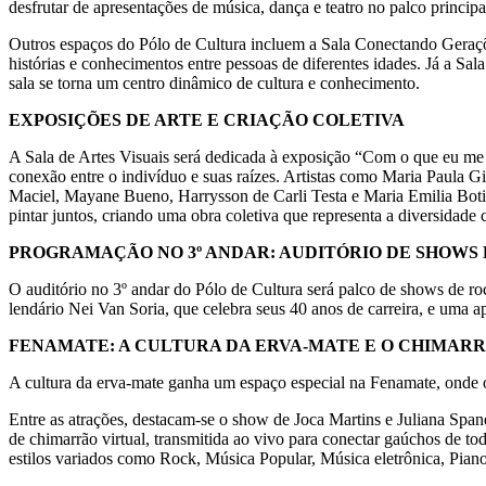
desfrutar de apresentações de música, dança e teatro no palco princip
Outros espaços do Pólo de Cultura incluem a Sala Conectando Gerações,
histórias e conhecimentos entre pessoas de diferentes idades. Já a Sa
sala se torna um centro dinâmico de cultura e conhecimento.
EXPOSIÇÕES DE ARTE E CRIAÇÃO COLETIVA
A Sala de Artes Visuais será dedicada à exposição “Com o que eu me co
conexão entre o indivíduo e suas raízes. Artistas como Maria Paula
Maciel, Mayane Bueno, Harrysson de Carli Testa e Maria Emilia Botini
pintar juntos, criando uma obra coletiva que representa a diversidade 
PROGRAMAÇÃO NO 3º ANDAR: AUDITÓRIO DE SHOWS
O auditório no 3º andar do Pólo de Cultura será palco de shows de ro
lendário Nei Van Soria, que celebra seus 40 anos de carreira, e uma a
FENAMATE: A CULTURA DA ERVA-MATE E O CHIMARR
A cultura da erva-mate ganha um espaço especial na Fenamate, onde o
Entre as atrações, destacam-se o show de Joca Martins e Juliana Spa
de chimarrão virtual, transmitida ao vivo para conectar gaúchos de t
estilos variados como Rock, Música Popular, Música eletrônica, Piano