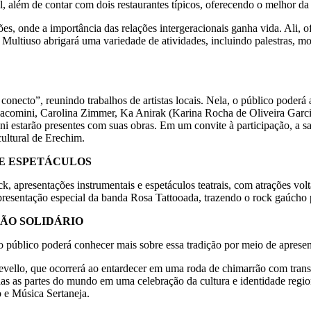
al, além de contar com dois restaurantes típicos, oferecendo o melhor da
 onde a importância das relações intergeracionais ganha vida. Ali, ofi
la Multiuso abrigará uma variedade de atividades, incluindo palestras,
necto”, reunindo trabalhos de artistas locais. Nela, o público poderá a
 Giacomini, Carolina Zimmer, Ka Anirak (Karina Rocha de Oliveira Gar
 estarão presentes com suas obras. Em um convite à participação, a sa
cultural de Erechim.
 E ESPETÁCULOS
ck, apresentações instrumentais e espetáculos teatrais, com atrações vo
presentação especial da banda Rosa Tattooada, trazendo o rock gaúcho p
ÃO SOLIDÁRIO
 público poderá conhecer mais sobre essa tradição por meio de aprese
nevello, que ocorrerá ao entardecer em uma roda de chimarrão com tran
odas as partes do mundo em uma celebração da cultura e identidade reg
 e Música Sertaneja.