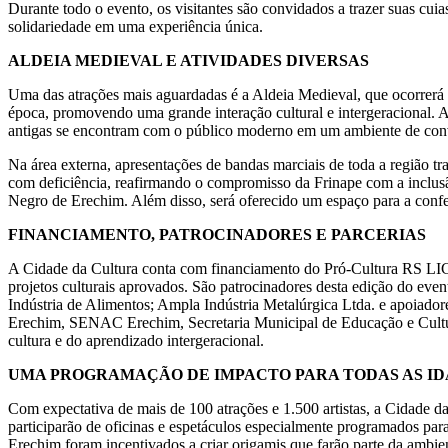
Durante todo o evento, os visitantes são convidados a trazer suas cuia
solidariedade em uma experiência única.
ALDEIA MEDIEVAL E ATIVIDADES DIVERSAS
Uma das atrações mais aguardadas é a Aldeia Medieval, que ocorrerá n
época, promovendo uma grande interação cultural e intergeracional. A 
antigas se encontram com o público moderno em um ambiente de con
Na área externa, apresentações de bandas marciais de toda a região 
com deficiência, reafirmando o compromisso da Frinape com a incl
Negro de Erechim. Além disso, será oferecido um espaço para a confe
FINANCIAMENTO, PATROCINADORES E PARCERIAS
A Cidade da Cultura conta com financiamento do Pró-Cultura RS LIC (
projetos culturais aprovados. São patrocinadores desta edição do even
Indústria de Alimentos; Ampla Indústria Metalúrgica Ltda. e apoia
Erechim, SENAC Erechim, Secretaria Municipal de Educação e Cultura,
cultura e do aprendizado intergeracional.
UMA PROGRAMAÇÃO DE IMPACTO PARA TODAS AS I
Com expectativa de mais de 100 atrações e 1.500 artistas, a Cidade da
participarão de oficinas e espetáculos especialmente programados para e
Erechim foram incentivados a criar origamis que farão parte da amb