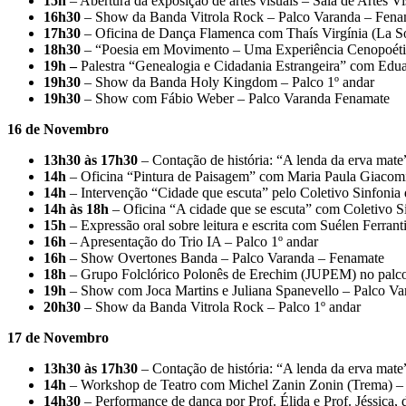
15h
– Abertura da exposição de artes visuais – Sala de Artes Vi
16h30
– Show da Banda Vitrola Rock – Palco Varanda – Fena
17h30
– Oficina de Dança Flamenca com Thaís Virgínia (La S
18h30
– “Poesia em Movimento – Uma Experiência Cenopoéti
19h –
Palestra “Genealogia e Cidadania Estrangeira” com Eduar
19h30
– Show da Banda Holy Kingdom – Palco 1º andar
19h30
– Show com Fábio Weber – Palco Varanda Fenamate
16 de Novembro
13h30 às 17h30
– Contação de história: “A lenda da erva mat
14h
– Oficina “Pintura de Paisagem” com Maria Paula Giacomi
14h
– Intervenção “Cidade que escuta” pelo Coletivo Sinfonia
14h às 18h
– Oficina “A cidade que se escuta” com Coletivo S
15h
– Expressão oral sobre leitura e escrita com Suélen Ferrant
16h
– Apresentação do Trio IA – Palco 1º andar
16h
– Show Overtones Banda – Palco Varanda – Fenamate
18h
– Grupo Folclórico Polonês de Erechim (JUPEM) no palco
19h
– Show com Joca Martins e Juliana Spanevello – Palco V
20h30
– Show da Banda Vitrola Rock – Palco 1º andar
17 de Novembro
13h30 às 17h30
– Contação de história: “A lenda da erva mat
14h
– Workshop de Teatro com Michel Zanin Zonin (Trema) – 
14h30
– Performance de dança por Prof. Élida e Prof. Jéssica,