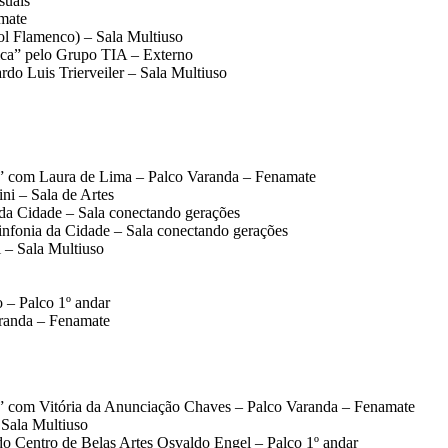
suais
mate
ol Flamenco) – Sala Multiuso
ca” pelo Grupo TIA – Externo
do Luis Trierveiler – Sala Multiuso
e” com Laura de Lima – Palco Varanda – Fenamate
ni – Sala de Artes
 da Cidade – Sala conectando gerações
infonia da Cidade – Sala conectando gerações
i – Sala Multiuso
 – Palco 1º andar
aranda – Fenamate
e” com Vitória da Anunciação Chaves – Palco Varanda – Fenamate
Sala Multiuso
 do Centro de Belas Artes Osvaldo Engel – Palco 1º andar