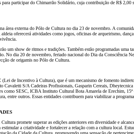
s para participar do Chimarrão Solidário, cuja contribuição de R$ 2,00 
a área externa do Pólo de Cultura no dia 23 de novembro. A comunidade
aldeia oferecerá atividades como jogos, oficinas de arqueirismo, dança
vivência.
trarão um show de ritmos e tradições. Também estão programadas uma tar
usão. No dia 20 de novembro, feriado nacional do Dia da Consciênci
cção de origamis no Pólo de Cultura.
Lei de Incentivo à Cultura), que é um mecanismo de fomento indireto 
to Cavaletti S/A Cadeiras Profissionais, Gasparin Cereais, Dheytecnica 
dores como SESC, ICBA Instituto Cultural Bota Amarela de Erechim, 
 entre outros. Essas entidades contribuem para viabilizar a programaçã
DADES
 Cultura promete superar as edições anteriores em diversidade e alcanc
stimular a criatividade e fortalecer a relação com a cultura local. Estu
ientação da Cidade da Cultura, promovendo uma sensação de pertencime