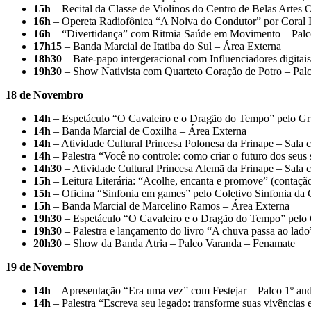
15h
– Recital da Classe de Violinos do Centro de Belas Artes 
16h
– Opereta Radiofônica “A Noiva do Condutor” por Coral 
16h
– “Divertidança” com Ritmia Saúde em Movimento – Palc
17h15
– Banda Marcial de Itatiba do Sul – Área Externa
18h30
– Bate-papo intergeracional com Influenciadores digitais
19h30
– Show Nativista com Quarteto Coração de Potro – Pal
18 de Novembro
14h
– Espetáculo “O Cavaleiro e o Dragão do Tempo” pelo Gr
14h
– Banda Marcial de Coxilha – Área Externa
14h
– Atividade Cultural Princesa Polonesa da Frinape – Sala 
14h
– Palestra “Você no controle: como criar o futuro dos s
14h30
– Atividade Cultural Princesa Alemã da Frinape – Sala 
15h
– Leitura Literária: “Acolhe, encanta e promove” (contação 
15h
– Oficina “Sinfonia em games” pelo Coletivo Sinfonia da 
15h
– Banda Marcial de Marcelino Ramos – Área Externa
19h30
– Espetáculo “O Cavaleiro e o Dragão do Tempo” pelo 
19h30
– Palestra e lançamento do livro “A chuva passa ao lado
20h30
– Show da Banda Atria – Palco Varanda – Fenamate
19 de Novembro
14h
– Apresentação “Era uma vez” com Festejar – Palco 1º an
14h
– Palestra “Escreva seu legado: transforme suas vivências 