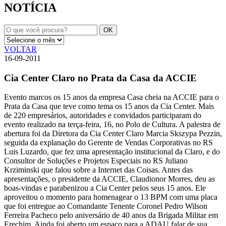
NOTÍCIA
VOLTAR
16-09-2011
Cia Center Claro no Prata da Casa da ACCIE
Evento marcos os 15 anos da empresa Casa cheia na ACCIE para o
Prata da Casa que teve como tema os 15 anos da Cia Center. Mais
de 220 empresários, autoridades e convidados participaram do
evento realizado na terça-feira, 16, no Polo de Cultura. A palestra de
abertura foi da Diretora da Cia Center Claro Marcia Skszypa Pezzin,
seguida da explanação do Gerente de Vendas Corporativas no RS
Luis Luzardo, que fez uma apresentação institucional da Claro, e do
Consultor de Soluções e Projetos Especiais no RS Juliano
Krziminski que falou sobre a Internet das Coisas. Antes das
apresentações, o presidente da ACCIE, Claudionor Morres, deu as
boas-vindas e parabenizou a Cia Center pelos seus 15 anos. Ele
aproveitou o momento para homenagear o 13 BPM com uma placa
que foi entregue ao Comandante Tenente Coronel Pedro Wilson
Ferreira Pacheco pelo aniversário de 40 anos da Brigada Militar em
Erechim. Ainda foi aberto um espaço para a ADAU falar de sua