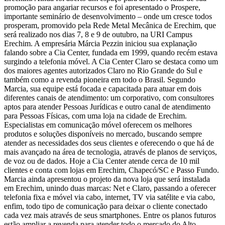
promoção para angariar recursos e foi apresentado o Prospere,
importante seminário de desenvolvimento – onde um cresce todos
prosperam, promovido pela Rede Metal Mecânica de Erechim, que
será realizado nos dias 7, 8 e 9 de outubro, na URI Campus
Erechim. A empresária Márcia Pezzin iniciou sua explanação
falando sobre a Cia Center, fundada em 1999, quando recém estava
surgindo a telefonia móvel. A Cia Center Claro se destaca como um
dos maiores agentes autorizados Claro no Rio Grande do Sul e
também como a revenda pioneira em todo o Brasil. Segundo
Marcia, sua equipe está focada e capacitada para atuar em dois
diferentes canais de atendimento: um corporativo, com consultores
aptos para atender Pessoas Jurídicas e outro canal de atendimento
para Pessoas Físicas, com uma loja na cidade de Erechim.
Especialistas em comunicação móvel oferecem os melhores
produtos e soluções disponíveis no mercado, buscando sempre
atender as necessidades dos seus clientes e oferecendo o que há de
mais avançado na área de tecnologia, através de planos de serviços,
de voz ou de dados. Hoje a Cia Center atende cerca de 10 mil
clientes e conta com lojas em Erechim, Chapecó/SC e Passo Fundo.
Marcia ainda apresentou o projeto da nova loja que será instalada
em Erechim, unindo duas marcas: Net e Claro, passando a oferecer
telefonia fixa e móvel via cabo, internet, TV via satélite e via cabo,
enfim, todo tipo de comunicação para deixar o cliente conectado
cada vez mais através de seus smartphones. Entre os planos futuros
estão ampliar a revenda para atender todo o mercado do Alto