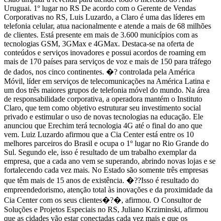
Uruguai. 1º lugar no RS De acordo com o Gerente de Vendas
Corporativas no RS, Luis Luzardo, a Claro é uma das líderes em
telefonia celular, atua nacionalmente e atende a mais de 68 milhões
de clientes. Está presente em mais de 3.600 municípios com as
tecnologias GSM, 3GMax e 4GMax. Destaca-se na oferta de
conteúdos e serviços inovadores e possui acordos de roaming em
mais de 170 países para serviços de voz e mais de 150 para tráfego
de dados, nos cinco continentes. �? controlada pela América
Móvil, líder em serviços de telecomunicações na América Latina e
um dos três maiores grupos de telefonia móvel do mundo. Na área
de responsabilidade corporativa, a operadora mantém o Instituto
Claro, que tem como objetivo estruturar seu investimento social
privado e estimular o uso de novas tecnologias na educação. Ele
anunciou que Erechim terá tecnologia 4G até o final do ano que
vem. Luiz Luzardo afirmou que a Cia Center está entre os 10
melhores parceiros do Brasil e ocupa o 1º lugar no Rio Grande do
Sul. Segundo ele, isso é resultado de um trabalho exemplar da
empresa, que a cada ano vem se superando, abrindo novas lojas e se
fortalecendo cada vez mais. No Estado são somente três empresas
que têm mais de 15 anos de existência. �??Isso é resultado do
empreendedorismo, atenção total às inovações e da proximidade da
Cia Center com os seus clientes�?�, afirmou. O Consultor de
Soluções e Projetos Especiais no RS, Juliano Krziminski, afirmou
que as cidades vão estar conectadas cada vez mais e que os