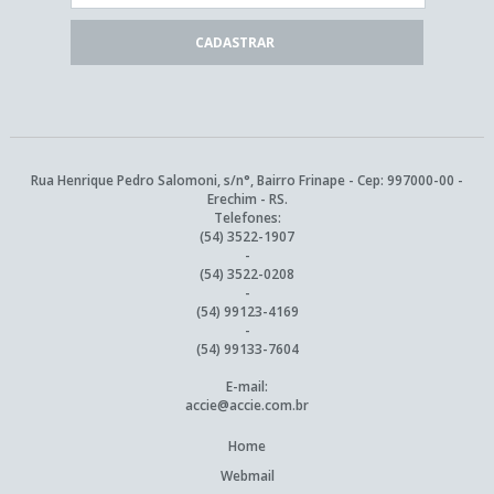
Rua Henrique Pedro Salomoni, s/n°, Bairro Frinape - Cep: 997000-00 -
Erechim - RS.
Telefones:
(54) 3522-1907
-
(54) 3522-0208
-
(54) 99123-4169
-
(54) 99133-7604
E-mail:
accie@accie.com.br
Home
Webmail