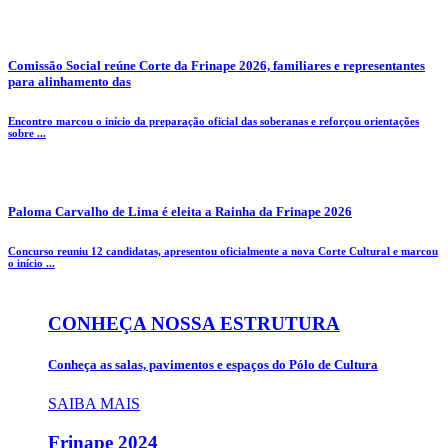
Comissão Social reúne Corte da Frinape 2026, familiares e representantes
para alinhamento das
Encontro marcou o início da preparação oficial das soberanas e reforçou orientações
sobre ...
Paloma Carvalho de Lima é eleita a Rainha da Frinape 2026
Concurso reuniu 12 candidatas, apresentou oficialmente a nova Corte Cultural e marcou
o início ...
CONHEÇA NOSSA ESTRUTURA
Conheça as salas, pavimentos e espaços do Pólo de Cultura
SAIBA MAIS
Frinape
2024