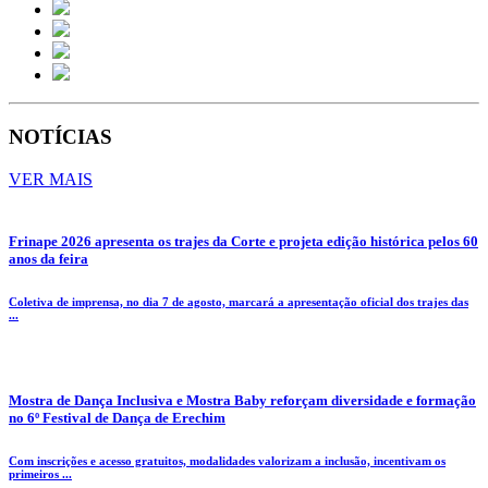
NOTÍCIAS
VER MAIS
Frinape 2026 apresenta os trajes da Corte e projeta edição histórica pelos 60
anos da feira
Coletiva de imprensa, no dia 7 de agosto, marcará a apresentação oficial dos trajes das
...
Mostra de Dança Inclusiva e Mostra Baby reforçam diversidade e formação
no 6º Festival de Dança de Erechim
Com inscrições e acesso gratuitos, modalidades valorizam a inclusão, incentivam os
primeiros ...