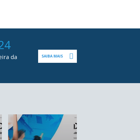
24
eira da
SAIBA MAIS