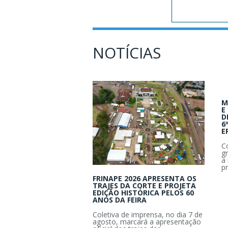
NOTÍCIAS
M
E
D
6
E
C
g
a 
pr
FRINAPE 2026 APRESENTA OS
TRAJES DA CORTE E PROJETA
EDIÇÃO HISTÓRICA PELOS 60
ANOS DA FEIRA
Coletiva de imprensa, no dia 7 de
agosto, marcará a apresentação