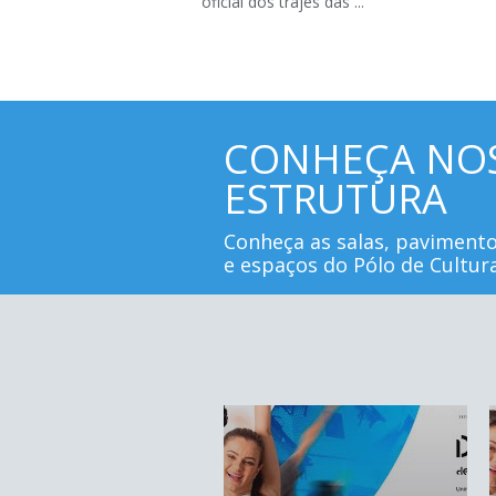
oficial dos trajes das ...
CONHEÇA NO
ESTRUTURA
Conheça as salas, paviment
e espaços do Pólo de Cultur