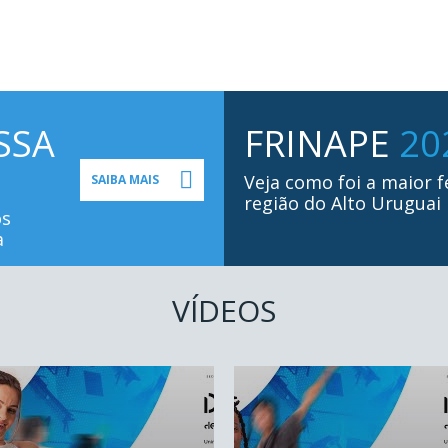
SSA
FRINAPE
20
Veja como foi a maior f
SAIBA MAIS
região do Alto Uruguai
os
a
VÍDEOS