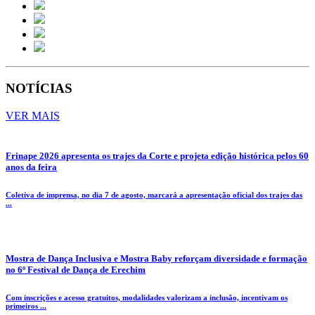
NOTÍCIAS
VER MAIS
Frinape 2026 apresenta os trajes da Corte e projeta edição histórica pelos 60
anos da feira
Coletiva de imprensa, no dia 7 de agosto, marcará a apresentação oficial dos trajes das
...
Mostra de Dança Inclusiva e Mostra Baby reforçam diversidade e formação
no 6º Festival de Dança de Erechim
Com inscrições e acesso gratuitos, modalidades valorizam a inclusão, incentivam os
primeiros ...