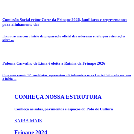
Comissão Social reúne Corte da Frinape 2026, familiares e representantes
para alinhamento das
Encontro marcou o início da preparação oficial das soberanas e reforçou orientações
sobre ...
Paloma Carvalho de Lima é eleita a Rainha da Frinape 2026
Concurso reuniu 12 candidatas, apresentou oficialmente a nova Corte Cultural e marcou
o início ...
CONHEÇA NOSSA ESTRUTURA
Conheça as salas, pavimentos e espaços do Pólo de Cultura
SAIBA MAIS
Frinape
2024