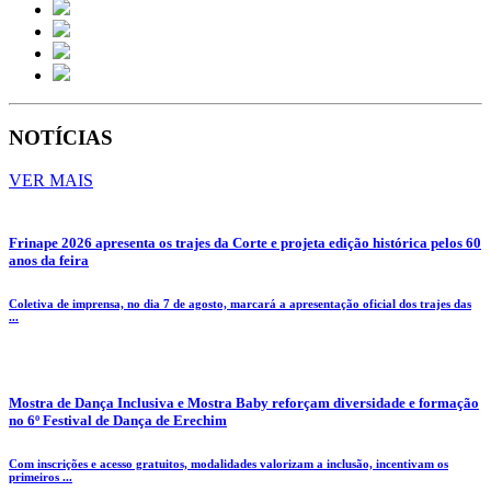
NOTÍCIAS
VER MAIS
Frinape 2026 apresenta os trajes da Corte e projeta edição histórica pelos 60
anos da feira
Coletiva de imprensa, no dia 7 de agosto, marcará a apresentação oficial dos trajes das
...
Mostra de Dança Inclusiva e Mostra Baby reforçam diversidade e formação
no 6º Festival de Dança de Erechim
Com inscrições e acesso gratuitos, modalidades valorizam a inclusão, incentivam os
primeiros ...