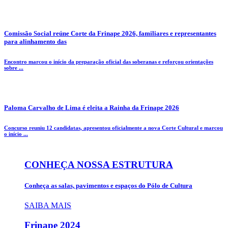
Comissão Social reúne Corte da Frinape 2026, familiares e representantes
para alinhamento das
Encontro marcou o início da preparação oficial das soberanas e reforçou orientações
sobre ...
Paloma Carvalho de Lima é eleita a Rainha da Frinape 2026
Concurso reuniu 12 candidatas, apresentou oficialmente a nova Corte Cultural e marcou
o início ...
CONHEÇA NOSSA ESTRUTURA
Conheça as salas, pavimentos e espaços do Pólo de Cultura
SAIBA MAIS
Frinape
2024