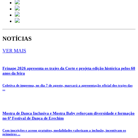
NOTÍCIAS
VER MAIS
Frinape 2026 apresenta os trajes da Corte e projeta edição histórica pelos 60
anos da feira
Coletiva de imprensa, no dia 7 de agosto, marcará a apresentação oficial dos trajes das
...
Mostra de Dança Inclusiva e Mostra Baby reforçam diversidade e formação
no 6º Festival de Dança de Erechim
Com inscrições e acesso gratuitos, modalidades valorizam a inclusão, incentivam os
primeiros ...