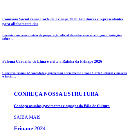
Comissão Social reúne Corte da Frinape 2026, familiares e representantes
para alinhamento das
Encontro marcou o início da preparação oficial das soberanas e reforçou orientações
sobre ...
Paloma Carvalho de Lima é eleita a Rainha da Frinape 2026
Concurso reuniu 12 candidatas, apresentou oficialmente a nova Corte Cultural e marcou
o início ...
CONHEÇA NOSSA ESTRUTURA
Conheça as salas, pavimentos e espaços do Pólo de Cultura
SAIBA MAIS
Frinape
2024