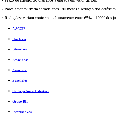
• Prazo de adesão: 30 dias após a entrada em vigor da Lei.
• Parcelamento: 8x da entrada com 180 meses e redução dos acréscimo
• Reduções: variam conforme o faturamento entre 65% a 100% dos jur
A ACCIE
Diretoria
Diretrizes
Associados
Associe-se
Benefícios
Conheça Nossa Estrutura
Grupo RH
Informativos