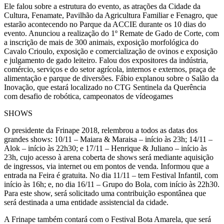
Ele falou sobre a estrutura do evento, as atrações da Cidade da
Cultura, Fenamate, Pavilhão da Agricultura Familiar e Fenagro, que
estarão acontecendo no Parque da ACCIE durante os 10 dias do
evento. Anunciou a realização do 1º Remate de Gado de Corte, com
a inscrição de mais de 300 animais, exposição morfológica do
Cavalo Crioulo, exposição e comercialização de ovinos e exposição
e julgamento de gado leiteiro. Falou dos expositores da indústria,
comércio, serviços e do setor agrícola, internos e externos, praça de
alimentação e parque de diversões. Fábio explanou sobre o Salão da
Inovação, que estará localizado no CTG Sentinela da Querência
com desafio de robótica, campeonatos de vídeogames
SHOWS
O presidente da Frinape 2018, relembrou a todos as datas dos
grandes shows: 10/11 – Maiara & Maraisa – início às 23h; 14/11 –
Alok – início às 22h30; e 17/11 – Henrique & Juliano – início às
23h, cujo acesso à arena coberta de shows será mediante aquisição
de ingressos, via internet ou em pontos de venda. Informou que a
entrada na Feira é gratuita. No dia 11/11 – tem Festival Infantil, com
início às 16h; e, no dia 16/11 – Grupo do Bola, com início às 22h30.
Para este show, será solicitado uma contribuição espontânea que
será destinada a uma entidade assistencial da cidade.
A Frinape também contará com o Festival Bota Amarela, que será