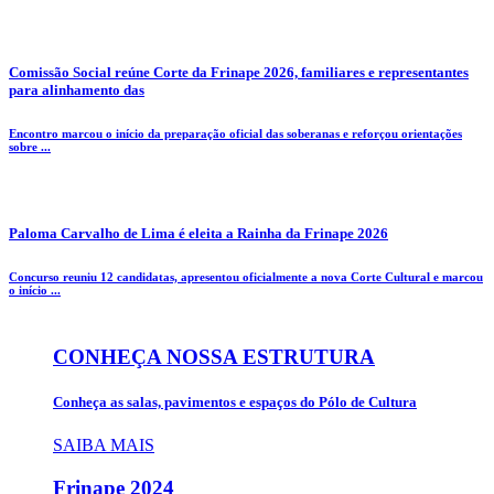
Comissão Social reúne Corte da Frinape 2026, familiares e representantes
para alinhamento das
Encontro marcou o início da preparação oficial das soberanas e reforçou orientações
sobre ...
Paloma Carvalho de Lima é eleita a Rainha da Frinape 2026
Concurso reuniu 12 candidatas, apresentou oficialmente a nova Corte Cultural e marcou
o início ...
CONHEÇA NOSSA ESTRUTURA
Conheça as salas, pavimentos e espaços do Pólo de Cultura
SAIBA MAIS
Frinape
2024