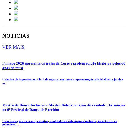
NOTÍCIAS
VER MAIS
Frinape 2026 apresenta os trajes da Corte e projeta edição histórica pelos 60
anos da feira
Coletiva de imprensa, no dia 7 de agosto, marcará a apresentação oficial dos trajes das
...
Mostra de Dança Inclusiva e Mostra Baby reforçam diversidade e formação
no 6º Festival de Dança de Erechim
Com inscrições e acesso gratuitos, modalidades valorizam a inclusão, incentivam os
primeiros ...