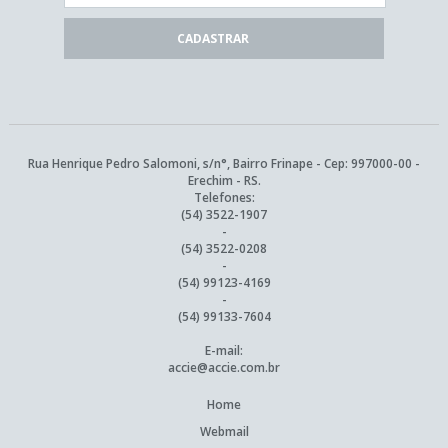
Rua Henrique Pedro Salomoni, s/n°, Bairro Frinape - Cep: 997000-00 -
Erechim - RS.
Telefones:
(54) 3522-1907
-
(54) 3522-0208
-
(54) 99123-4169
-
(54) 99133-7604
E-mail:
accie@accie.com.br
Home
Webmail