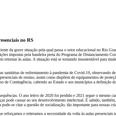
resenciais no RS
iente da grave situação pela qual passa o setor educacional no Rio Gra
strições impostas pela bandeira preta do Programa de Distanciamento C
 retornar às aulas. A situação está se tornando insustentável para mui
idas sanitárias de enfrentamento à pandemia de Covid-19, observando de
resenciais de ensino, assim como dispõem de equipamentos de proteção 
no de Contingência, cabendo ao Estado e aos municípios a definição dos c
consequências. O ano letivo de 2020 foi perdido e 2021 segue o mesmo 
nças pode causar ao seu desenvolvimento intelectual. É sabido, também, 
a pode-se citar a questão de socialização, tão importante para nossas cr
que reforçamos e reiteramos a necessidade da volta às aulas presenciais