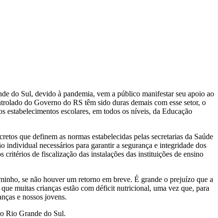
nde do Sul, devido à pandemia, vem a público manifestar seu apoio ao
ontrolado do Governo do RS têm sido duras demais com esse setor, o
tos estabelecimentos escolares, em todos os níveis, da Educação
cretos que definem as normas estabelecidas pelas secretarias da Saúde
individual necessários para garantir a segurança e integridade dos
ritérios de fiscalização das instalações das instituições de ensino
caminho, se não houver um retorno em breve. É grande o prejuízo que a
que muitas crianças estão com déficit nutricional, uma vez que, para
ianças e nossos jovens.
 no Rio Grande do Sul.