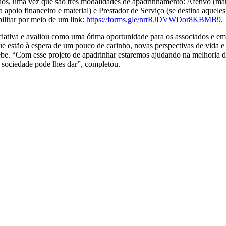
uma vez que são três modalidades de apadrinhamento: Afetivo (manté
 apoio financeiro e material) e Prestador de Serviço (se destina aquel
bilitar por meio de um link:
https://forms.gle/nrtRJDVWDor8KBMB9
.
va e avaliou como uma ótima oportunidade para os associados e empr
e estão à espera de um pouco de carinho, novas perspectivas de vida e 
ebe. “Com esse projeto de apadrinhar estaremos ajudando na melhoria d
 sociedade pode lhes dar”, completou.