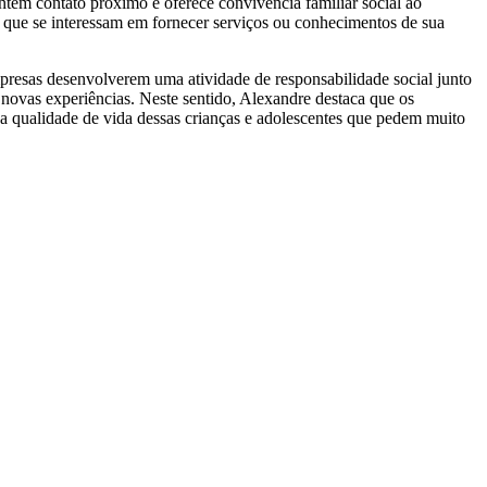
m contato próximo e oferece convivência familiar social ao
es que se interessam em fornecer serviços ou conhecimentos de sua
esas desenvolverem uma atividade de responsabilidade social junto
novas experiências. Neste sentido, Alexandre destaca que os
a qualidade de vida dessas crianças e adolescentes que pedem muito