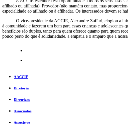
A ACCIE estenderá esta oportunidade a todos os seus associados, 
afilhado ou afilhada), Provedor (não mantém contato, mas proporciona
especialidade ao afilhado ou à afilhada). Os interessados devem se ha
O vice-presidente da ACCIE, Alexandre Zaffari, elogiou a iniciati
à comunidade e fazerem um bem para essas crianças e adolescentes qu
benefícios são duplos, tanto para quem oferece quanto para quem rec
pouco perto do que é solidariedade, a empatia e o amparo que a nossa
A ACCIE
Diretoria
Diretrizes
Associados
Associe-se