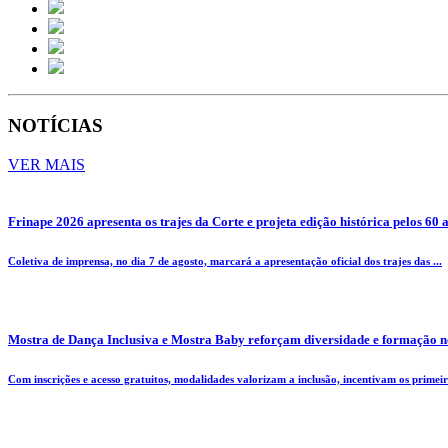
NOTÍCIAS
VER MAIS
Frinape 2026 apresenta os trajes da Corte e projeta edição histórica pelos 60 
Coletiva de imprensa, no dia 7 de agosto, marcará a apresentação oficial dos trajes das ...
Mostra de Dança Inclusiva e Mostra Baby reforçam diversidade e formação n
Com inscrições e acesso gratuitos, modalidades valorizam a inclusão, incentivam os primeiro