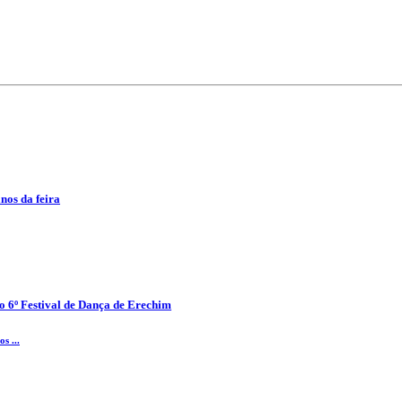
anos da feira
o 6º Festival de Dança de Erechim
s ...