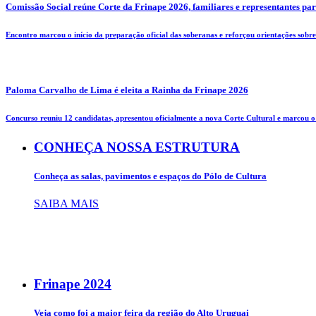
Comissão Social reúne Corte da Frinape 2026, familiares e representantes pa
Encontro marcou o início da preparação oficial das soberanas e reforçou orientações sobre 
Paloma Carvalho de Lima é eleita a Rainha da Frinape 2026
Concurso reuniu 12 candidatas, apresentou oficialmente a nova Corte Cultural e marcou o i
CONHEÇA NOSSA ESTRUTURA
Conheça as salas, pavimentos e espaços do Pólo de Cultura
SAIBA MAIS
Frinape
2024
Veja como foi a maior feira da região do Alto Uruguai