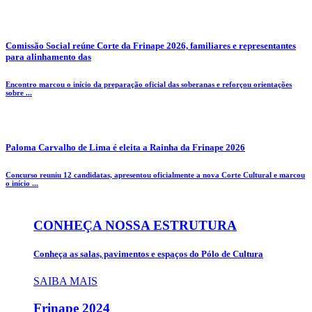
Comissão Social reúne Corte da Frinape 2026, familiares e representantes
para alinhamento das
Encontro marcou o início da preparação oficial das soberanas e reforçou orientações
sobre ...
Paloma Carvalho de Lima é eleita a Rainha da Frinape 2026
Concurso reuniu 12 candidatas, apresentou oficialmente a nova Corte Cultural e marcou
o início ...
CONHEÇA NOSSA ESTRUTURA
Conheça as salas, pavimentos e espaços do Pólo de Cultura
SAIBA MAIS
Frinape
2024