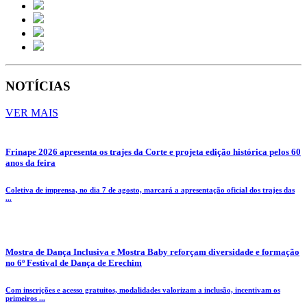
NOTÍCIAS
VER MAIS
Frinape 2026 apresenta os trajes da Corte e projeta edição histórica pelos 60
anos da feira
Coletiva de imprensa, no dia 7 de agosto, marcará a apresentação oficial dos trajes das
...
Mostra de Dança Inclusiva e Mostra Baby reforçam diversidade e formação
no 6º Festival de Dança de Erechim
Com inscrições e acesso gratuitos, modalidades valorizam a inclusão, incentivam os
primeiros ...