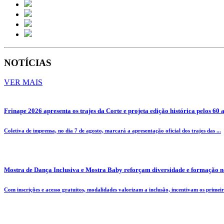
NOTÍCIAS
VER MAIS
Frinape 2026 apresenta os trajes da Corte e projeta edição histórica pelos 60 
Coletiva de imprensa, no dia 7 de agosto, marcará a apresentação oficial dos trajes das ...
Mostra de Dança Inclusiva e Mostra Baby reforçam diversidade e formação n
Com inscrições e acesso gratuitos, modalidades valorizam a inclusão, incentivam os primeiro