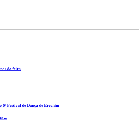
anos da feira
o 6º Festival de Dança de Erechim
s ...