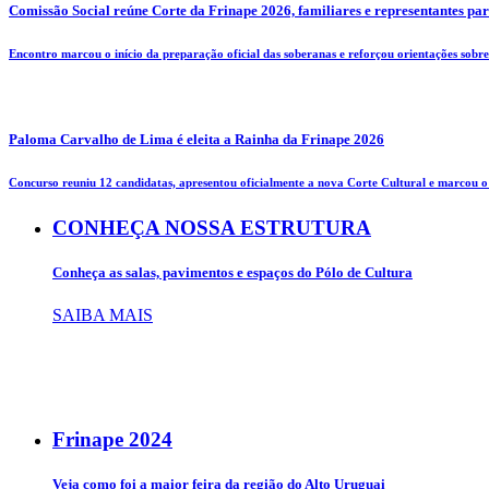
Comissão Social reúne Corte da Frinape 2026, familiares e representantes pa
Encontro marcou o início da preparação oficial das soberanas e reforçou orientações sobre 
Paloma Carvalho de Lima é eleita a Rainha da Frinape 2026
Concurso reuniu 12 candidatas, apresentou oficialmente a nova Corte Cultural e marcou o i
CONHEÇA NOSSA ESTRUTURA
Conheça as salas, pavimentos e espaços do Pólo de Cultura
SAIBA MAIS
Frinape
2024
Veja como foi a maior feira da região do Alto Uruguai