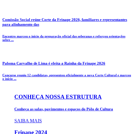
Comissão Social reúne Corte da Frinape 2026, familiares e representantes
para alinhamento das
Encontro marcou o início da preparação oficial das soberanas e reforçou orientações
sobre ...
Paloma Carvalho de Lima é eleita a Rainha da Frinape 2026
Concurso reuniu 12 candidatas, apresentou oficialmente a nova Corte Cultural e marcou
o início ...
CONHEÇA NOSSA ESTRUTURA
Conheça as salas, pavimentos e espaços do Pólo de Cultura
SAIBA MAIS
Frinape
2024