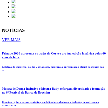
NOTÍCIAS
VER MAIS
Frinape 2026 apresenta os trajes da Corte e projeta edição histórica pelos 60
anos da feira
Coletiva de imprensa, no dia 7 de agosto, marcará a apresentação oficial dos trajes das
...
Mostra de Dança Inclusiva e Mostra Baby reforçam diversidade e formação
no 6º Festival de Dança de Erechim
Com inscrições e acesso gratuitos, modalidades valorizam a inclusão, incentivam os
primeiros ...